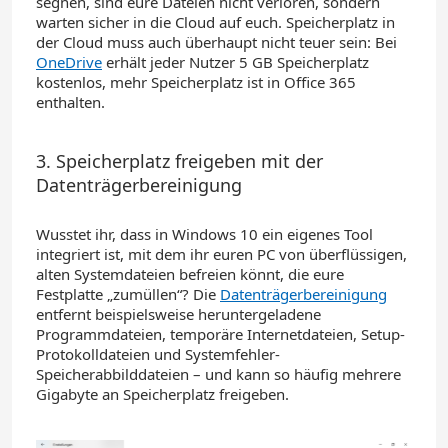
segnen, sind eure Dateien nicht verloren, sondern
warten sicher in die Cloud auf euch.
Speicherplatz in
der Cloud muss auch überhaupt nicht teuer sein: Bei
OneDrive
erhält jeder Nutzer
5 GB Speicherplatz
kostenlos
, mehr Speicherplatz ist in Office 365
enthalten.
3. Speicherplatz freigeben mit der
Datenträgerbereinigung
Wusstet ihr, dass in Windows 10 ein eigenes
Tool
integriert ist, mit dem ihr euren PC von
überflüssigen
,
alten
Systemdateien
befreien könnt
, die eure
Festplatte „zumüllen“
? Die
Datenträg
e
rbereinigung
entfernt
beispielsweise heruntergeladene
Programmdateien, temporäre Internetdateien, Setup-
Protokolldateien und Systemfehler-
Speicherabbilddateien – und kann so häufig mehrere
Gigabyte
an Speicherplatz freigeben.