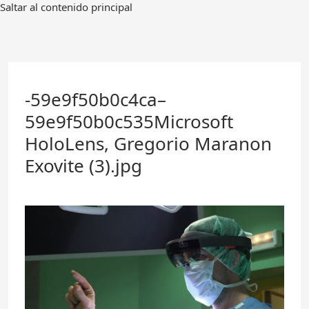
Ir
Saltar al contenido principal
al
contenido
principal
-59e9f50b0c4ca–
59e9f50b0c535Microsoft
HoloLens, Gregorio Maranon
Exovite (3).jpg