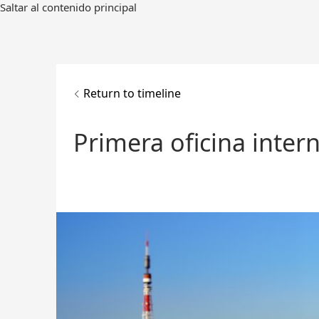
Ir
Saltar al contenido principal
al
contenido
principal
Return to timeline
Primera oficina inter