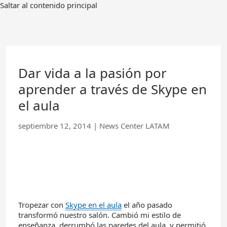
Ir
Saltar al contenido principal
al
contenido
principal
Dar vida a la pasión por
aprender a través de Skype en
el aula
septiembre 12, 2014
|
News Center LATAM
Tropezar con
Skype en el
aula
el año pasado
transformó nuestro salón. Cambió mi estilo de
enseñanza, derrumbó las paredes del aula, y permitió