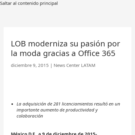
Ir
Saltar al contenido principal
al
contenido
principal
LOB moderniza su pasión por
la moda gracias a Office 365
diciembre 9, 2015
|
News Center LATAM
La adquisición de 281 licenciamientos resultó en un
importante aumento de productividad y
colaboración
México D.F., a
9 de diciembre de 2015-