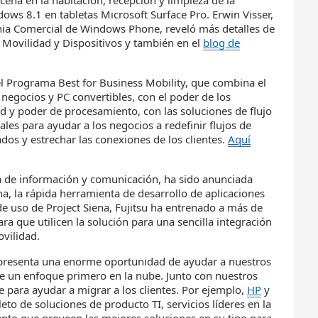
cena en la habitación, recepción y limpieza de la
dows 8.1 en tabletas Microsoft Surface Pro. Erwin Visser,
ia Comercial de Windows Phone, reveló más detalles de
 Movilidad y Dispositivos y también en el
blog de
el Programa Best for Business Mobility, que combina el
negocios y PC convertibles, con el poder de los
d y poder de procesamiento, con las soluciones de flujo
cales para ayudar a los negocios a redefinir flujos de
dos y estrechar las conexiones de los clientes.
Aquí
ía de información y comunicación, ha sido anunciada
a, la rápida herramienta de desarrollo de aplicaciones
de uso de Project Siena, Fujitsu ha entrenado a más de
a que utilicen la solución para una sencilla integración
vilidad.
epresenta una enorme oportunidad de ayudar a nuestros
 de un enfoque primero en la nube. Junto con nuestros
 para ayudar a migrar a los clientes. Por ejemplo,
HP
y
to de soluciones de producto TI, servicios líderes en la