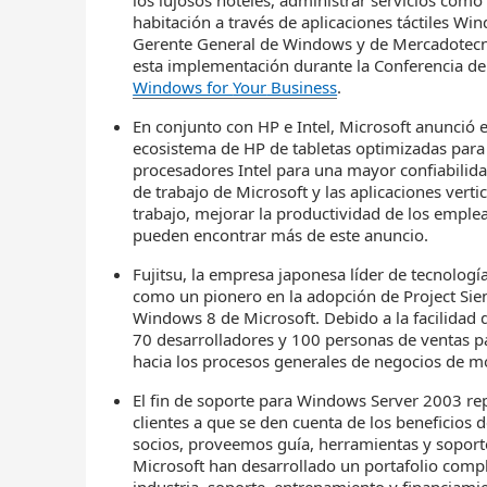
los lujosos hoteles, administrar servicios como 
habitación a través de aplicaciones táctiles Win
Gerente General de Windows y de Mercadotecn
esta implementación durante la Conferencia de
Windows for
Your
Business
.
En conjunto con HP e Intel, Microsoft anunció 
ecosistema de HP de tabletas optimizadas para 
procesadores Intel para una mayor confiabilida
de trabajo de Microsoft y las aplicaciones verti
trabajo, mejorar la productividad de los emplea
pueden encontrar más de este anuncio.
Fujitsu, la empresa japonesa líder de tecnolog
como un pionero en la adopción de Project Sien
Windows 8 de Microsoft. Debido a la facilidad 
70 desarrolladores y 100 personas de ventas par
hacia los procesos generales de negocios de mo
El fin de soporte para Windows Server 2003 r
clientes a que se den cuenta de los beneficios
socios, proveemos guía, herramientas y soporte
Microsoft han desarrollado un portafolio comple