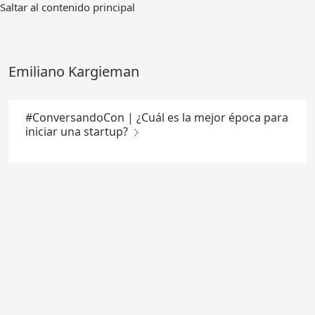
Ir
Saltar al contenido principal
al
contenido
principal
Emiliano Kargieman
#ConversandoCon | ¿Cuál es la mejor época para
iniciar una startup?