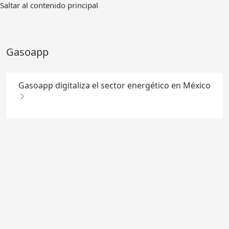
Ir
Saltar al contenido principal
al
contenido
principal
Gasoapp
Gasoapp digitaliza el sector energético en México