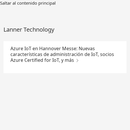
Ir
Saltar al contenido principal
al
contenido
principal
Lanner Technology
Azure IoT en Hannover Messe: Nuevas
características de administración de IoT, socios
Azure Certified for IoT, y más