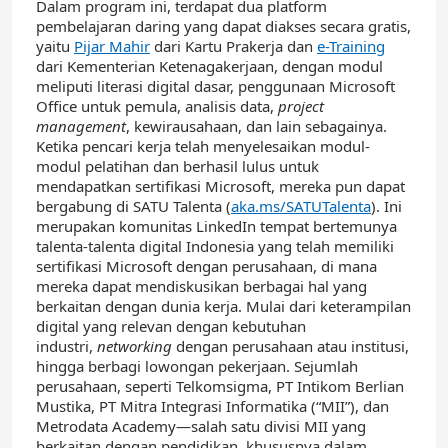
Dalam program ini, terdapat dua platform
pembelajaran daring yang dapat diakses secara gratis,
yaitu
Pijar Mahir
dari Kartu Prakerja dan
e-Training
dari Kementerian Ketenagakerjaan, dengan modul
meliputi literasi digital dasar, penggunaan Microsoft
Office untuk pemula, analisis data,
project
management
, kewirausahaan, dan lain sebagainya.
Ketika pencari kerja telah menyelesaikan modul-
modul pelatihan dan berhasil lulus untuk
mendapatkan sertifikasi Microsoft, mereka pun dapat
bergabung di SATU Talenta (
aka.ms/SATUTalenta
). Ini
merupakan komunitas LinkedIn tempat bertemunya
talenta-talenta digital Indonesia yang telah memiliki
sertifikasi Microsoft dengan perusahaan, di mana
mereka dapat mendiskusikan berbagai hal yang
berkaitan dengan dunia kerja. Mulai dari keterampilan
digital yang relevan dengan kebutuhan
industri,
networking
dengan perusahaan atau institusi,
hingga berbagi lowongan pekerjaan. Sejumlah
perusahaan, seperti Telkomsigma, PT Intikom Berlian
Mustika, PT Mitra Integrasi Informatika (“MII”), dan
Metrodata Academy—salah satu divisi MII yang
berkaitan dengan pendidikan, khususnya dalam