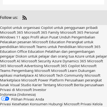
Follow us:
Check
us
Copilot untuk organisasi
Copilot untuk penggunaan pribadi
out
Microsoft 365
Microsoft 365 Family
Microsoft 365 Personal
on
Windows 11 apps
Profil akun
Pusat Unduh
Pengembalian
RSS
Pelacakan pesanan
Microsoft Education
Perangkat untuk
pendidikan
Microsoft Teams untuk Pendidikan
Microsoft 365
Education
Office Education
Pelatihan dan pengembangan
pengajar
Diskon untuk pelajar dan orang tua
Azure untuk pelajar
Microsoft AI
Microsoft Security
Azure
Dynamics 365
Microsoft
365
Microsoft Advertising
Microsoft 365 Copilot
Microsoft
Teams
Pengembang Microsoft
Microsoft Learn
Dukungan
aplikasi marketplace AI
Microsoft Tech Community
Microsoft
Marketplace
Microsoft Power Platform
Perusahaan perangkat
lunak
Visual Studio
Karier
Tentang Microsoft
Berita perusahaan
Privasi di Microsoft
Investor
Indonesia (Indonesia)
Pilihan Privasi Anda
Privasi Kesehatan Konsumen
Hubungi Microsoft
Privasi
Kelola