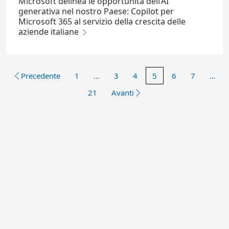
Microsoft delinea le opportunità dell’AI
generativa nel nostro Paese: Copilot per
Microsoft 365 al servizio della crescita delle
aziende italiane
Precedente
1
…
3
4
5
6
7
…
21
Avanti