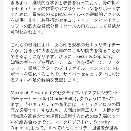
きるよう、継続的な学習と改善を行っており、骨の折れ
るセキュリティの作業やアプリケーションをサポートす
るために、最先端の OpenAI モデルへの継続的アクセス
を提供します。お客様のセキュリティデータとマイクロ
ソフトの膨大な脅威分析リソースの両方によって脅威が
可視化されます。
これらの機能により、あらゆる規模のセキュリティチー
ムが、はるかに大きな組織のスキルや能力を得ることが
できるようになります。さらに、Security Copilot は、
知識のギャップを埋め、チーム全体を横断して、ワーク
フロー、脅威アクターのプロファイル、インシデントレ
ポートを強化することで、サイバーセキュリティにおけ
るスキル不足の解消を支援します。
Microsoft Security エグゼクティブバイスプレジデント
のチャーリー ベル (Charlie Bell) は次のように述べてい
ます。「セキュリティの進化には、人とテクノロジの両
面が必要です。すなわち、人間の創意工夫と、人間の専
門知識を高速かつ大規模に適用するための最先端のツー
ルの組み合わせです。マイクロソフトは、Security
Copilot によって、すべてのセキュリティ担当者が世界