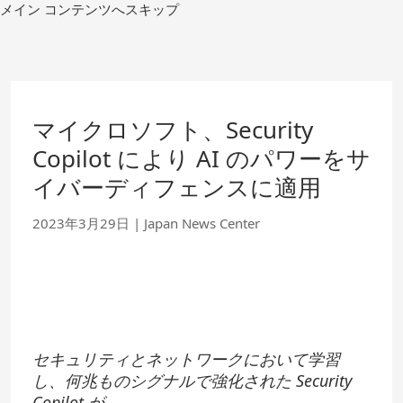
コ
メイン コンテンツへスキップ
ン
テ
ン
ツ
へ
移
マイクロソフト、Security
動
Copilot により AI のパワーをサ
イバーディフェンスに適用
2023年3月29日
|
Japan News Center
セキュリティとネットワークにおいて学習
し、何兆ものシグナルで強化された
Security
Copilot
が、