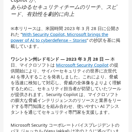
あらゆるセキュリティチームのリーチ、スピ
ード、有効性を劇的に向上
※本リリースは、米国時間 2023 年 3 月 28 日に公開さ
れた “
With Security Copilot, Microsoft brings the
power of AI to cyberdefense – Stories
” の抄訳を基に掲
載しています。
ワシントン州レドモンド
— 2023
年
3
月
28
日
—
本
日、マイクロソフトは
Microsoft Security Copilot
の提
供開始により、サイバーセキュリティの世界に次世代
AI を導入することを発表しました。これにより、脅威
を迅速に検知して対応し、脅威の全体像をよりよく理解
するために、セキュリティ担当者が切望していたツール
が提供されます。Security Copilot は、マイクロソフト
の膨大な脅威インテリジェンスのリソースと業界をリー
ドする専門知識とを組み合わせ、使いやすい AI アシス
タントを通じてセキュリティ専門家を支援します。
Microsoft Security コーポレートバイスプレジデントの
バス ジャッカル (Vasu Jakkal) は次のように述べていま