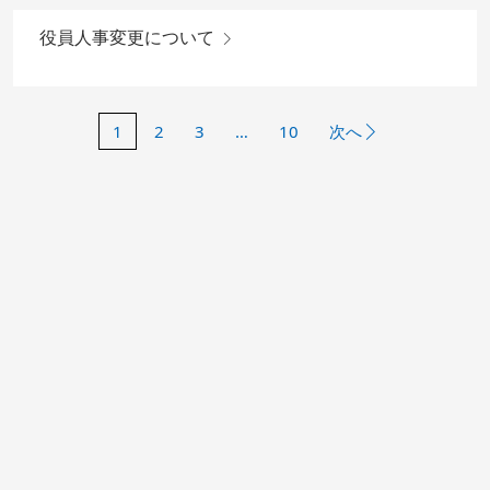
役員人事変更について
1
2
3
…
10
次へ