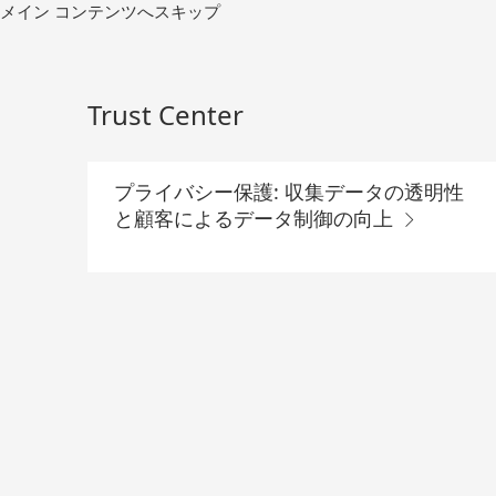
コ
メイン コンテンツへスキップ
ン
テ
ン
ツ
Trust Center
へ
移
動
プライバシー保護: 収集データの透明性
と顧客によるデータ制御の向上