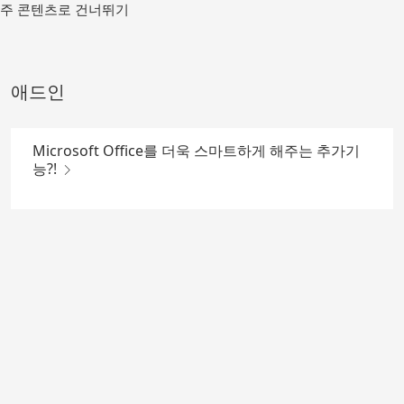
메
주 콘텐츠로 건너뛰기
인
컨
텐
츠
애드인
로
가
기
Microsoft Office를 더욱 스마트하게 해주는 추가기
능?!