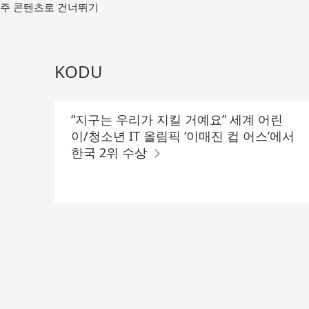
메
주 콘텐츠로 건너뛰기
인
컨
텐
츠
KODU
로
가
기
“지구는 우리가 지킬 거예요” 세계 어린
이/청소년 IT 올림픽 ‘이매진 컵 어스’에서
한국 2위 수상