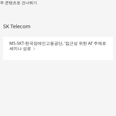
메
주 콘텐츠로 건너뛰기
인
컨
텐
츠
SK Telecom
로
가
기
MS-SKT-한국장애인고용공단, ‘접근성 위한 AI’ 주제로
세미나 성료