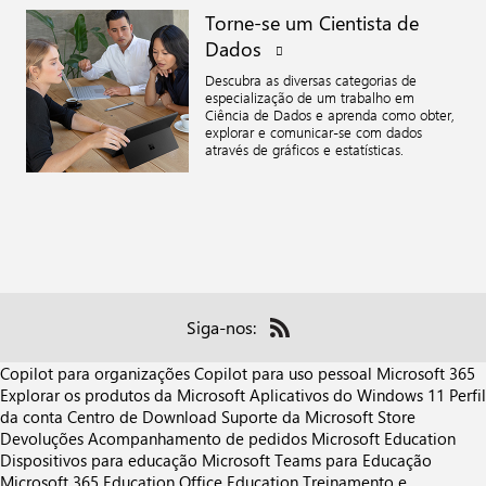
Torne-se um Cientista de
Dados
Descubra as diversas categorias de
especialização de um trabalho em
Ciência de Dados e aprenda como obter,
explorar e comunicar-se com dados
através de gráficos e estatísticas.
Siga-nos:
Check
us
Copilot para organizações
Copilot para uso pessoal
Microsoft 365
out
Explorar os produtos da Microsoft
Aplicativos do Windows 11
Perfil
on
da conta
Centro de Download
Suporte da Microsoft Store
RSS
Devoluções
Acompanhamento de pedidos
Microsoft Education
Dispositivos para educação
Microsoft Teams para Educação
Microsoft 365 Education
Office Education
Treinamento e