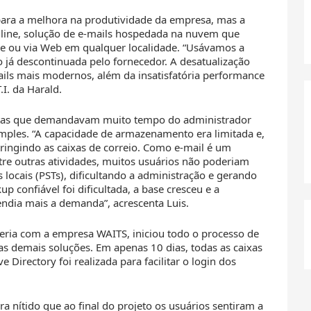
para a melhora na produtividade da empresa, mas a
nline, solução de e-mails hospedada na nuvem que
one ou via Web em qualquer localidade. “Usávamos a
 já descontinuada pelo fornecedor. A desatualização
mails mais modernos, além da insatisfatória performance
I. da Harald.
etas que demandavam muito tempo do administrador
simples. “A capacidade de armazenamento era limitada e,
stringindo as caixas de correio. Como e-mail é um
tre outras atividades, muitos usuários não poderiam
locais (PSTs), dificultando a administração e gerando
p confiável foi dificultada, a base cresceu e a
tendia mais a demanda”, acrescenta Luis.
eria com a empresa WAITS, iniciou todo o processo de
as demais soluções. Em apenas 10 dias, todas as caixas
 Directory foi realizada para facilitar o login dos
a nítido que ao final do projeto os usuários sentiram a