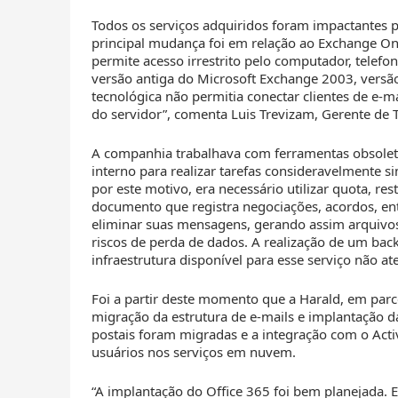
Todos os serviços adquiridos foram impactantes 
principal mudança foi em relação ao Exchange O
permite acesso irrestrito pelo computador, telef
versão antiga do Microsoft Exchange 2003, versão
tecnológica não permitia conectar clientes de e-
do servidor”, comenta Luis Trevizam, Gerente de T.
A companhia trabalhava com ferramentas obsol
interno para realizar tarefas consideravelmente 
por este motivo, era necessário utilizar quota, re
documento que registra negociações, acordos, en
eliminar suas mensagens, gerando assim arquivos 
riscos de perda de dados. A realização de um backu
infraestrutura disponível para esse serviço não a
Foi a partir deste momento que a Harald, em parc
migração da estrutura de e-mails e implantação d
postais foram migradas e a integração com o Active
usuários nos serviços em nuvem.
“A implantação do Office 365 foi bem planejada. Er