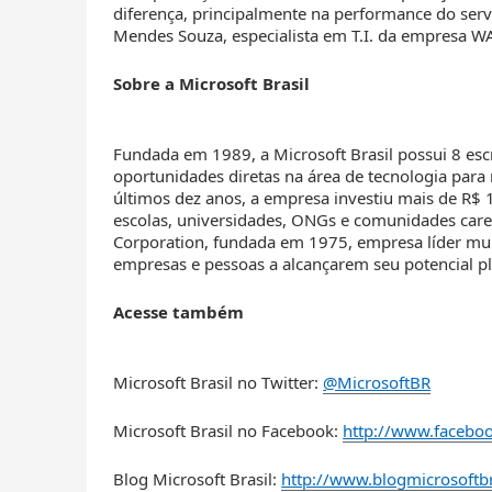
diferença, principalmente na performance do ser
Mendes Souza, especialista em T.I. da empresa W
Sobre a Microsoft Brasil
Fundada em 1989, a Microsoft Brasil possui 8 escr
oportunidades diretas na área de tecnologia para
últimos dez anos, a empresa investiu mais de R$ 
escolas, universidades, ONGs e comunidades care
Corporation, fundada em 1975, empresa líder mun
empresas e pessoas a alcançarem seu potencial p
Acesse também
Microsoft Brasil no Twitter:
@MicrosoftBR
Microsoft Brasil no Facebook:
http://www.facebo
Blog Microsoft Brasil:
http://www.blogmicrosoftbr