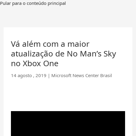
Ir
Pular para o conteúdo principal
para
a
página
inicial
Vá além com a maior
atualização de No Man’s Sky
no Xbox One
14 agosto , 2019
|
Microsoft News Center Brasil