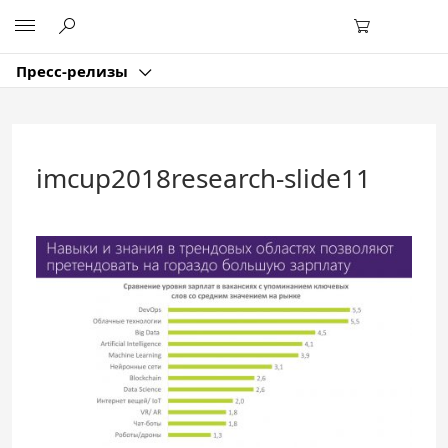
Перейти
Microsoft
к
основному
содержанию
Пресс-релизы
imcup2018research-slide11