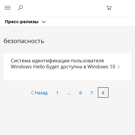
Перейти
Microsoft
к
основному
содержанию
Пресс-релизы
безопасность
Система идентификации пользователя
Windows Hello будет доступна в Windows 10
Назад
1
…
6
7
8