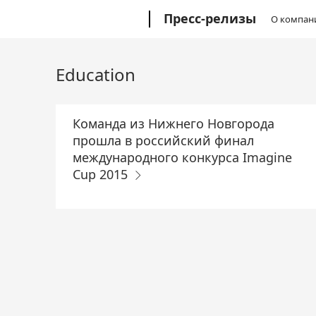
Перейти
Microsoft
Пресс-релизы
О компан
к
основному
содержанию
Education
Команда из Нижнего Новгорода
прошла в российский финал
международного конкурса Imagine
Cup 2015