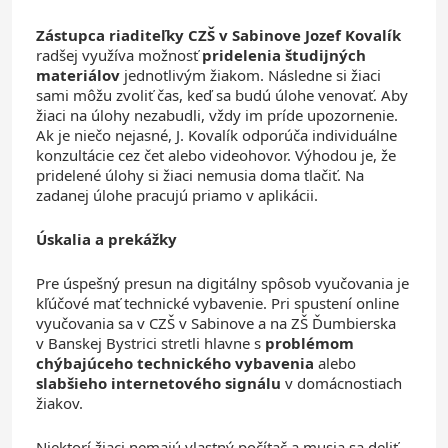
Zástupca riaditeľky CZŠ v Sabinove Jozef Kovalík
radšej využíva možnosť
pridelenia študijných
materiálov
jednotlivým žiakom. Následne si žiaci
sami môžu zvoliť čas, keď sa budú úlohe venovať. Aby
žiaci na úlohy nezabudli, vždy im príde upozornenie.
Ak je niečo nejasné, J. Kovalík odporúča individuálne
konzultácie cez čet alebo videohovor. Výhodou je, že
pridelené úlohy si žiaci nemusia doma tlačiť. Na
zadanej úlohe pracujú priamo v aplikácii.
Úskalia a prekážky
Pre úspešný presun na digitálny spôsob vyučovania je
kľúčové mať technické vybavenie. Pri spustení online
vyučovania sa v CZŠ v Sabinove a na ZŠ Ďumbierska
v Banskej Bystrici stretli hlavne s
problémom
chýbajúceho technického vybavenia
alebo
slabšieho internetového signálu
v domácnostiach
žiakov.
Niektorí žiaci nemajú vlastný počítač a musia sa deliť