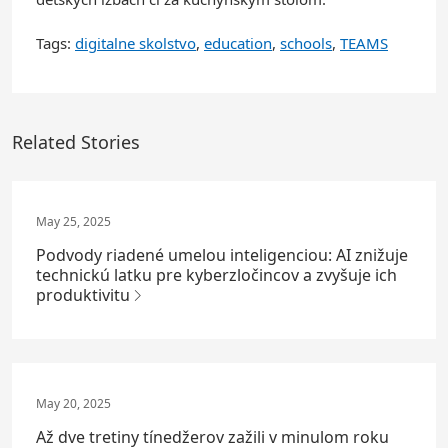
Tags:
digitalne skolstvo
,
education
,
schools
,
TEAMS
Related Stories
May 25, 2025
Podvody riadené umelou inteligenciou: AI znižuje
technickú latku pre kyberzločincov a zvyšuje ich
produktivitu
May 20, 2025
Až dve tretiny tínedžerov zažili v minulom roku