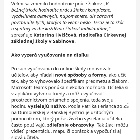
Veľmi sa zmenilo hodnotenie práce žiakov.
„V
bežnej
triede hodnotíte prácu žiakov komplexne.
Vyzdvihnete aktívnych, napomeniete, ale zároveň
povzbudíte tých, ktorým to veľmi nešlo. Teraz je to skôr
o spätnej väzbe každému žiakovi individuálne,“
spresňuje
Katarína Hviščová, riaditeľka
Cirkevnej
základnej školy v Sabinove.
Ako vyzerá vyučovanie na diaľku
Presun vyučovania do online školy motivovalo
učiteľov, aby hľadali
nové spôsoby a formy,
ako učiť
tak, aby to vyhovovalo špecifikám predmetu a žiakom.
Microsoft Teams ponúka niekoľko možností. Učitelia si
v aplikácii vytvoria triedy a môžu vyučovať
prostredníctvom priameho spojenia, teda svoju
hodinu
vysielajú naživo
. Podľa Patrika Ferianca zo ZŠ
na Ďumbierskej v Banskej Bystrici je užitočným
pomocníkom, ktorý počas živého vysielania učitelia
často používajú,
zdieľanie obrazovky
. Tak žiaci môžu
vidieť prezentáciu, mapu či obrázok a vypočuť si aj
slová učiteľa.