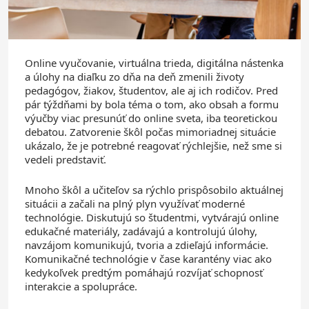
Online vyučovanie, virtuálna trieda, digitálna nástenka
a úlohy na diaľku zo dňa na deň zmenili životy
pedagógov, žiakov, študentov, ale aj ich rodičov. Pred
pár týždňami by bola téma o tom, ako obsah a formu
výučby viac presunúť do online sveta, iba teoretickou
debatou. Zatvorenie škôl počas mimoriadnej situácie
ukázalo, že je potrebné reagovať rýchlejšie, než sme si
vedeli predstaviť.
Mnoho škôl a učiteľov sa rýchlo prispôsobilo aktuálnej
situácii a začali na plný plyn využívať moderné
technológie. Diskutujú so študentmi, vytvárajú online
edukačné materiály, zadávajú a kontrolujú úlohy,
navzájom komunikujú, tvoria a zdieľajú informácie.
Komunikačné technológie v čase karantény viac ako
kedykoľvek predtým pomáhajú rozvíjať schopnosť
interakcie a spolupráce.