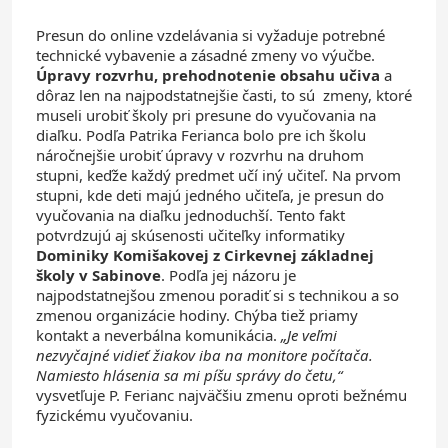
Presun do online vzdelávania si vyžaduje potrebné
technické vybavenie a zásadné zmeny vo výučbe.
Úpravy rozvrhu, prehodnotenie obsahu učiva
a
dôraz len na najpodstatnejšie časti, to sú zmeny, ktoré
museli urobiť školy pri presune do vyučovania na
diaľku. Podľa Patrika Ferianca bolo pre ich školu
náročnejšie urobiť úpravy v rozvrhu na druhom
stupni, keďže každý predmet učí iný učiteľ. Na prvom
stupni, kde deti majú jedného učiteľa, je presun do
vyučovania na diaľku jednoduchší. Tento fakt
potvrdzujú aj skúsenosti učiteľky informatiky
Dominiky Komišakovej z Cirkevnej základnej
školy v Sabinove
. Podľa jej názoru je
najpodstatnejšou zmenou poradiť si s technikou a so
zmenou organizácie hodiny. Chýba tiež priamy
kontakt a neverbálna komunikácia.
„Je veľmi
nezvyčajné vidieť žiakov iba na monitore počítača.
Namiesto hlásenia sa mi píšu správy do četu,“
vysvetľuje P. Ferianc najväčšiu zmenu oproti bežnému
fyzickému vyučovaniu.