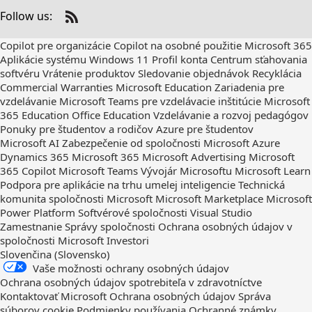
Follow us:
Check
us
Copilot pre organizácie
Copilot na osobné použitie
Microsoft 365
out
Aplikácie systému Windows 11
Profil konta
Centrum sťahovania
on
softvéru
Vrátenie produktov
Sledovanie objednávok
Recyklácia
RSS
Commercial Warranties
Microsoft Education
Zariadenia pre
vzdelávanie
Microsoft Teams pre vzdelávacie inštitúcie
Microsoft
365 Education
Office Education
Vzdelávanie a rozvoj pedagógov
Ponuky pre študentov a rodičov
Azure pre študentov
Microsoft AI
Zabezpečenie od spoločnosti Microsoft
Azure
Dynamics 365
Microsoft 365
Microsoft Advertising
Microsoft
365 Copilot
Microsoft Teams
Vývojár Microsoftu
Microsoft Learn
Podpora pre aplikácie na trhu umelej inteligencie
Technická
komunita spoločnosti Microsoft
Microsoft Marketplace
Microsoft
Power Platform
Softvérové spoločnosti
Visual Studio
Zamestnanie
Správy spoločnosti
Ochrana osobných údajov v
spoločnosti Microsoft
Investori
Slovenčina (Slovensko)
Vaše možnosti ochrany osobných údajov
Ochrana osobných údajov spotrebiteľa v zdravotníctve
Kontaktovať Microsoft
Ochrana osobných údajov
Správa
súborov cookie
Podmienky používania
Ochranné známky