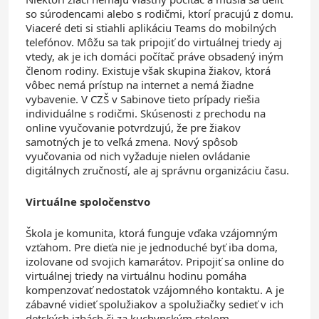
so súrodencami alebo s rodičmi, ktorí pracujú z domu.
Viaceré deti si stiahli aplikáciu Teams do mobilných
telefónov. Môžu sa tak pripojiť do virtuálnej triedy aj
vtedy, ak je ich domáci počítač práve obsadený iným
členom rodiny. Existuje však skupina žiakov, ktorá
vôbec nemá prístup na internet a nemá žiadne
vybavenie. V CZŠ v Sabinove tieto prípady riešia
individuálne s rodičmi. Skúsenosti z prechodu na
online vyučovanie potvrdzujú, že pre žiakov
samotných je to veľká zmena. Nový spôsob
vyučovania od nich vyžaduje nielen ovládanie
digitálnych zručností, ale aj správnu organizáciu času.
Virtuálne spoločenstvo
Škola je komunita, ktorá funguje vďaka vzájomným
vzťahom. Pre dieťa nie je jednoduché byť iba doma,
izolovane od svojich kamarátov. Pripojiť sa online do
virtuálnej triedy na virtuálnu hodinu pomáha
kompenzovať nedostatok vzájomného kontaktu. A je
zábavné vidieť spolužiakov a spolužiačky sedieť v ich
detských izbách či za kuchynským stolom.