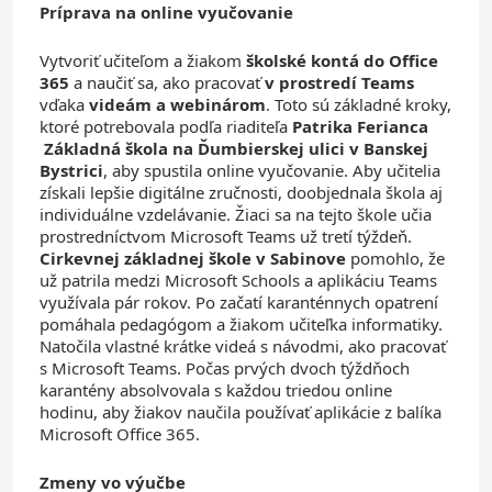
Príprava na online vyučovanie
Vytvoriť učiteľom a žiakom
školské kontá do Office
365
a naučiť sa, ako pracovať
v prostredí Teams
vďaka
videám a webinárom
. Toto sú základné kroky,
ktoré potrebovala podľa riaditeľa
Patrika Ferianca
Základná škola na Ďumbierskej ulici v Banskej
Bystrici
, aby spustila online vyučovanie. Aby učitelia
získali lepšie digitálne zručnosti, doobjednala škola aj
individuálne vzdelávanie. Žiaci sa na tejto škole učia
prostredníctvom Microsoft Teams už tretí týždeň.
Cirkevnej základnej škole v Sabinove
pomohlo, že
už patrila medzi Microsoft Schools a aplikáciu Teams
využívala pár rokov. Po začatí karanténnych opatrení
pomáhala pedagógom a žiakom učiteľka informatiky.
Natočila vlastné krátke videá s návodmi, ako pracovať
s Microsoft Teams. Počas prvých dvoch týždňoch
karantény absolvovala s každou triedou online
hodinu, aby žiakov naučila používať aplikácie z balíka
Microsoft Office 365.
Zmeny vo výučbe