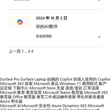
2024 年 10 月 2 日
你的AI夥伴
類別:
香港新聞稿
P
上一頁
1
...
3
4
o
s
t
Surface Pro
Surface Laptop
組織的 Copilot
供個人使用的 Copilot
Microsoft 365
探索 Microsoft 產品
Windows 11 應用程式
帳戶
s
設定檔
下載中心
Microsoft Store 支援
退貨/退款
訂單追蹤
Microsoft 教育
教育裝置
Microsoft Teams 教育版
Microsoft 365
p
教育版
Office 教育版
教育工作者訓練和發展
學生和家長優惠
Azure 學生版
a
Microsoft AI
Microsoft 安全性
Azure
Dynamics 365
Microsoft
365
Microsoft Advertising
Microsoft 365 Copilot
Microsoft