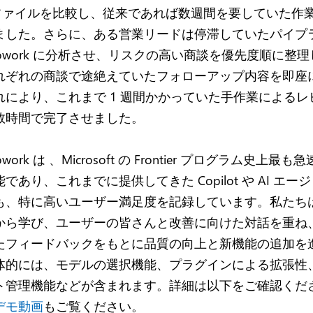
0 のファイルを比較し、従来であれば数週間を要していた作
ました。さらに、ある営業リードは停滞していたパイプ
ot Cowork に分析させ、リスクの高い商談を優先度順に整
れぞれの商談で途絶えていたフォローアップ内容を即座
れにより、これまで 1 週間かかっていた手作業によるレ
数時間で完了させました。
 Cowork は 、Microsoft の Frontier プログラム史上
であり、これまでに提供してきた Copilot や AI エー
も、特に高いユーザー満足度を記録しています。私たち
から学び、ユーザーの皆さんと改善に向けた対話を重ね
たフィードバックをもとに品質の向上と新機能の追加を
体的には、モデルの選択機能、プラグインによる拡張性
ト管理機能などが含まれます。詳細は以下をご確認くだ
デモ動画
もご覧ください。