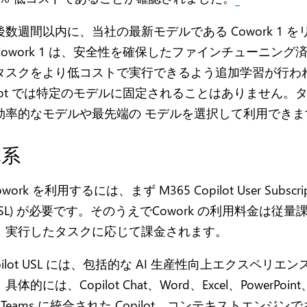
数週間以内に、当社の最新モデルである Cowork 1 
owork 1 は、安全性を確保したファインチューニング
タスクをより低コストで実行できるよう追加学習が行わ
ilot では特定のモデルに固定されることはありません。
効率的なモデルや最先端の モデルを選択して利用できま
体系
Cowork を利用するには、まず M365 Copilot User Subscrip
e (USL) が必要です。そのうえでCowork の利用料金は従
、実行したタスクに応じて課金されます。
opilot USL には、包括的な AI 生産性向上エクスペリエ
体的には、Copilot Chat、Word、Excel、PowerPoint
k、Teams に統合された Copilot、コンテキストエンジンであ