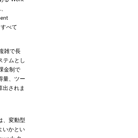
ム、
ent
らすべて
、複雑で長
ステムとし
量課金制で
得量、ツー
て算出されま
は、変動型
ばよいかとい