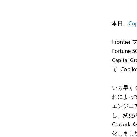
本日、
Cop
Front
Fortune
Capital 
で Copi
いち早く 
れによっ
エンジニ
し、変更の
Cowor
化しまし