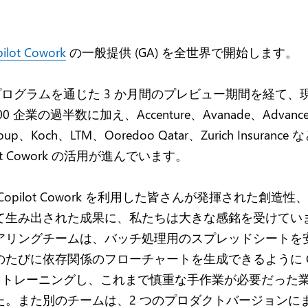
ilot Cowork
の一般提供 (GA) を全世界で開始します。
ier プログラムを通じた 3 か月間のプレビュー期間を経て
 500 企業の過半数に加え、Accenture、Avanade、Advance 
Group、Koch、LTM、Ooredoo Qatar、Zurich Insuranc
lot Cowork の活用が進んでいます。
Copilot Cowork を利用した皆さんが発揮された創造
て生み出された成果に、私たちは大きな感銘を受けてい
アリングチームは、バッチ処理用のスプレッドシートを
たびに依存関係のフローチャートを生成できるように Cop
k をトレーニングし、これまで慎重な手作業が必要だった
た。また別のチームは、2 つのプロダクトバージョンに