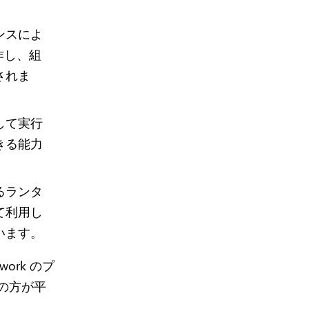
ンスによ
で動作し、組
されま
して実行
きる能力
るランタ
て利用し
います。
owork のプ
 の方が平