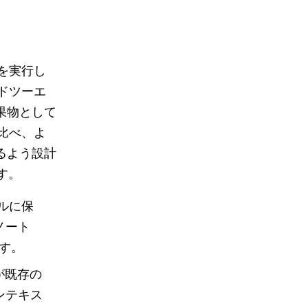
クを実行し
ンドツーエ
果物として
と比べ、よ
るよう設計
す。
ルに保
ノート
す。
が既存の
ンテキス