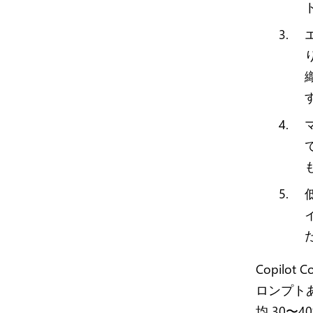
り
Copilot
ロンプトあ
均 30〜