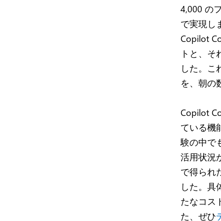
4,00
で実現し
Copil
トと、そ
した。こ
を、朝の
Copilot
ている機能
験の中で
活用状況
で得られ
した。具
たなコス
た、ぜひ