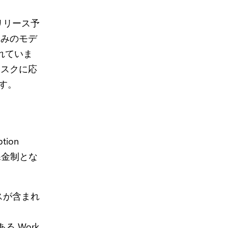
をリリース予
済みのモデ
れていま
タスクに応
す。
tion
量課金制とな
ンスが含まれ
、
る Work