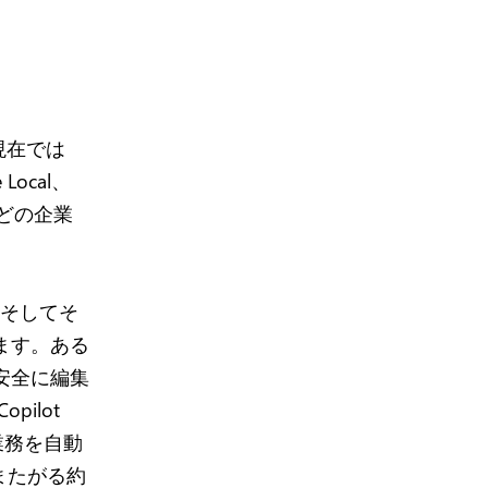
、現在では
Local、
e などの企業
性、そしてそ
ます。ある
安全に編集
ilot
業務を自動
またがる約