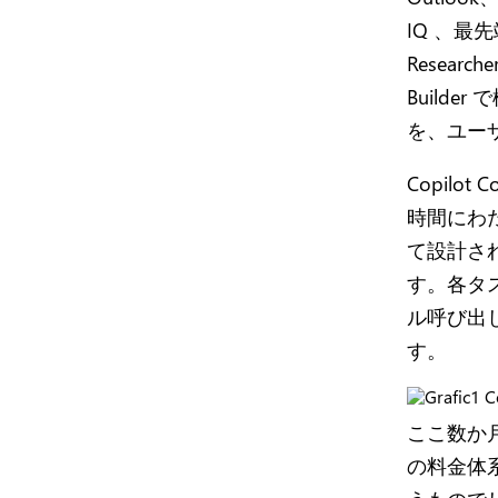
IQ 、
Resear
Build
を、ユー
Copil
時間にわ
て設計され
す。各タ
ル呼び出し
す。
ここ数か
の料金体系