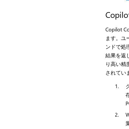
Copi
Copil
ます。ユー
ンドで処
結果を返し
り高い精
されてい