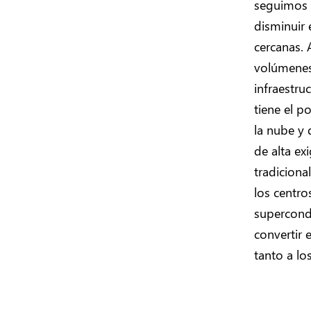
seguimos e
disminuir 
cercanas. 
volúmenes 
infraestru
tiene el p
la nube y d
de alta ex
tradiciona
los centro
supercondu
convertir 
tanto a lo