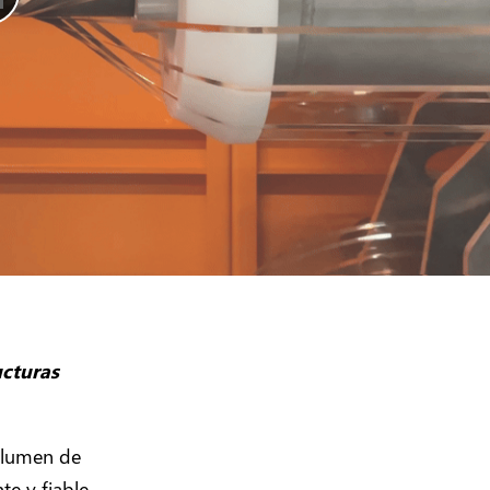
ucturas
volumen de
te y fiable