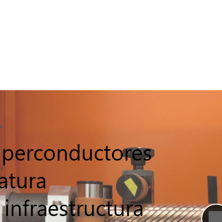
L
uperconductores
atura
 infraestructura