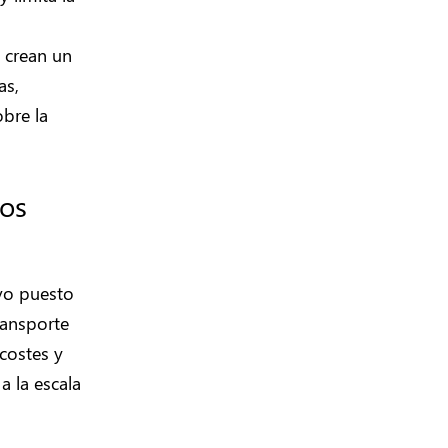
 crean un
as,
obre la
los
vo puesto
ransporte
 costes y
a la escala