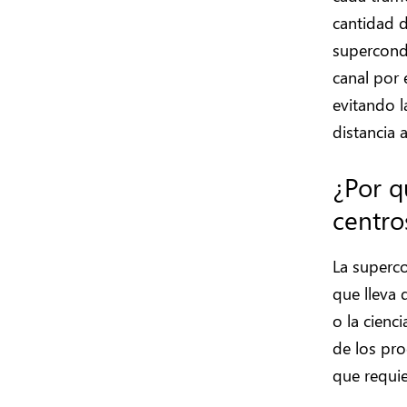
cantidad d
supercondu
canal por 
evitando l
distancia 
¿Por q
centro
La superc
que lleva 
o la cienc
de los pro
que requie