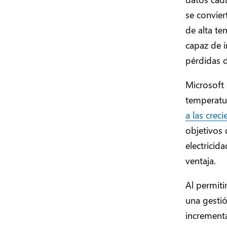
se convier
de alta t
capaz de i
pérdidas d
Microsoft 
temperatu
a las crec
objetivos 
electricid
ventaja.
Al permitir
una gestió
incrementa