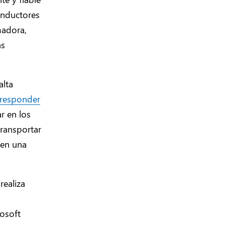
onductores
madora,
as
alta
 responder
r en los
transportar
cen una
realiza
rosoft