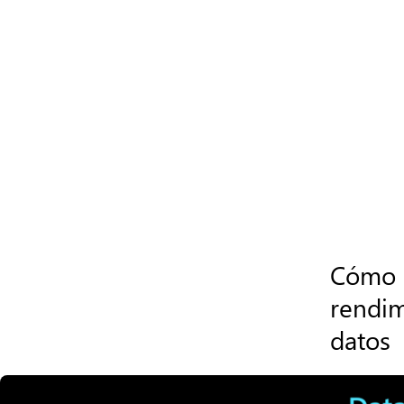
Cómo l
rendim
datos