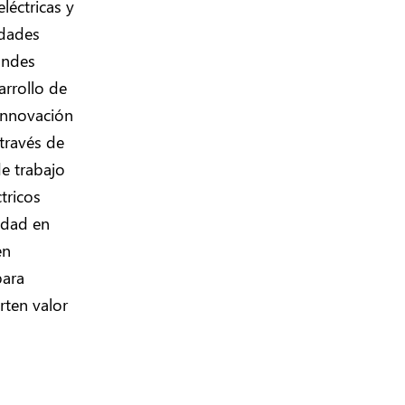
léctricas y
idades
andes
arrollo de
 innovación
 través de
de trabajo
tricos
cidad en
en
para
rten valor