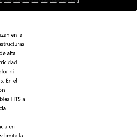
izan en la
estructuras
de alta
tricidad
lor ni
s. En el
ión
ables HTS a
cia
ncia en
 limita la