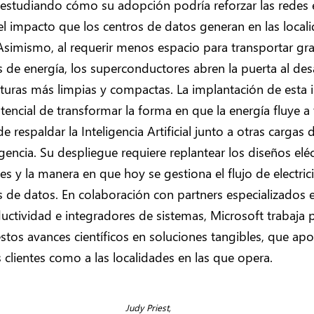
studiando cómo su adopción podría reforzar las redes e
el impacto que los centros de datos generan en las local
Asimismo, al requerir menos espacio para transportar gr
de energía, los superconductores abren la puerta al des
cturas más limpias y compactas. La implantación de esta
otencial de transformar la forma en que la energía fluye a
e respaldar la Inteligencia Artificial junto a otras cargas 
igencia. Su despliegue requiere replantear los diseños eléc
les y la manera en que hoy se gestiona el flujo de electri
s de datos. En colaboración con partners especializados 
ctividad e integradores de sistemas, Microsoft trabaja 
estos avances científicos en soluciones tangibles, que apo
s clientes como a las localidades en las que opera.
Judy Priest,