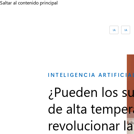
Saltar al contenido principal
Etiquetas:
IA
IA
CATEGORÍA:
INTELIGENCIA ARTIFICIA
¿Pueden los s
de alta temper
revolucionar la