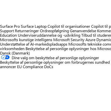
Surface Pro
Surface Laptop
Copilot til organisationer
Copilot til 
Support
Returneringer
Ordreopfølgning
Genanvendelse
Kommerc
Education
Underviseruddannelse og -udvikling
Tilbud til studer
Microsofts kunstige intelligens
Microsoft Security
Azure
Dynamic
Understøttelse af AI-markedspladsapps
Microsofts tekniske co
virksomheden
Beskyttelse af personlige oplysninger hos Microso
Dansk (Danmark)
Dine valg om beskyttelse af personlige oplysninger
Beskyttelse af personlige oplysninger om forbrugernes sundhed
annoncer
EU Compliance DoCs