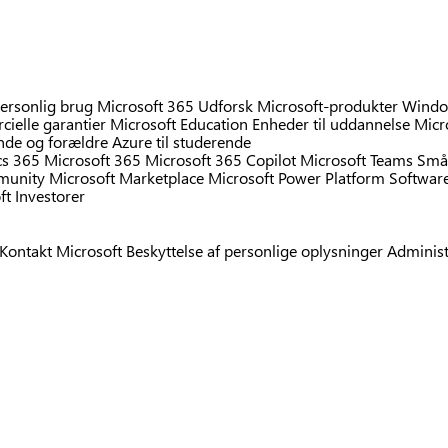
personlig brug
Microsoft 365
Udforsk Microsoft-produkter
Windo
ielle garantier
Microsoft Education
Enheder til uddannelse
Micr
ende og forældre
Azure til studerende
s 365
Microsoft 365
Microsoft 365 Copilot
Microsoft Teams
Små
mmunity
Microsoft Marketplace
Microsoft Power Platform
Softwar
ft
Investorer
Kontakt Microsoft
Beskyttelse af personlige oplysninger
Administ