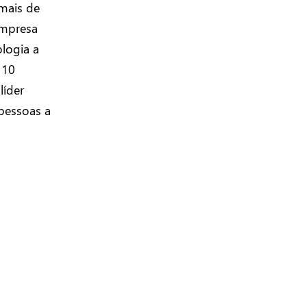
 mais de
empresa
ologia a
110
líder
pessoas a