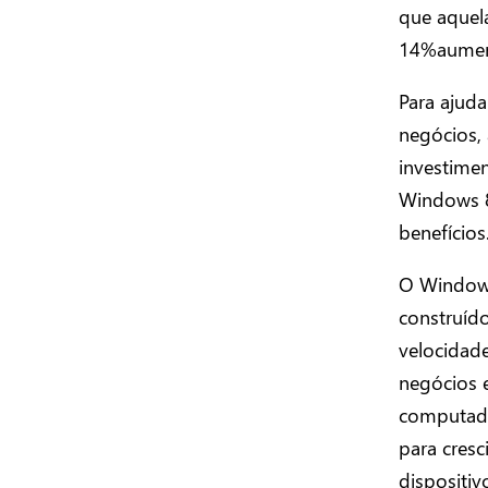
que aquela
14%aument
Para ajud
negócios, 
investimen
Windows 8
benefícios
O Windows 
construíd
velocidad
negócios 
computado
para cresc
dispositi