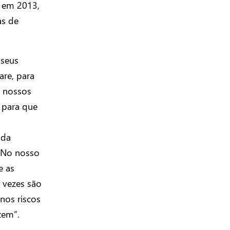
, em 2013,
as de
 seus
are, para
e nossos
s para que
a
 da
 “No nosso
e as
 vezes são
nos riscos
zem”.