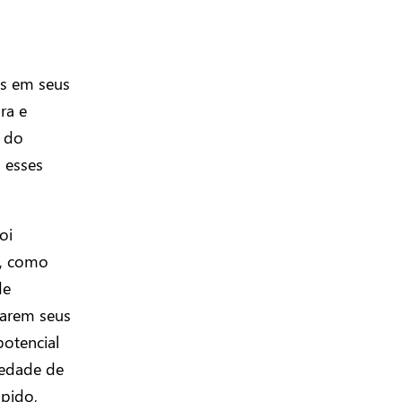
ns em seus
ra e
o do
 esses
oi
m, como
de
zarem seus
otencial
iedade de
pido,