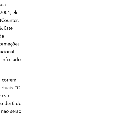
sua
2001, ele
tCounter,
. Este
de
nformações
acional
 infectado
s correm
rtuais. “O
 este
no dia 8 de
a não serão