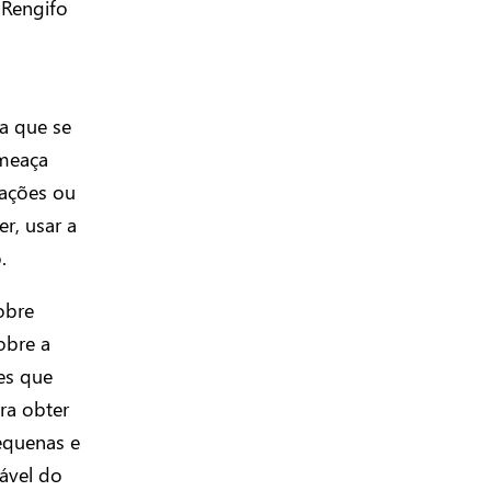
 Rengifo
a que se
ameaça
ações ou
r, usar a
.
obre
obre a
es que
ra obter
equenas e
ável do