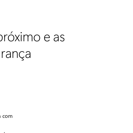
próximo e as
urança
m com