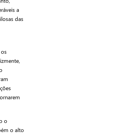
nto,
ráveis a
ilosas das
 os
lizmente,
o
oram
ações
tornarem
do o
bém o alto