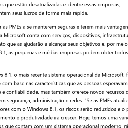
s que estão desatualizadas e, dentre essas empresas,
am seus lucros de forma mais rápida.
ar as PMEs a se manterem seguras e terem mais vantage
a Microsoft conta com serviços, dispositivos, infraestrutu
to que as ajudarão a alcançar seus objetivos e, por mei
.1, as pequenas e médias empresas podem obter todos
.
8.1, o mais recente sistema operacional da Microsoft, f
o com base nas características que as pessoas esperava
e e confiabilidade, mas também oferece novos recursos 
em segurança, administração e redes. “Se as PMEs atuali
res com o Windows 8.1, os riscos serão reduzidos e o p
imento e produtividade irá crescer. Hoje, temos uma var
vos que contam com um sistema operacional moderno, rá