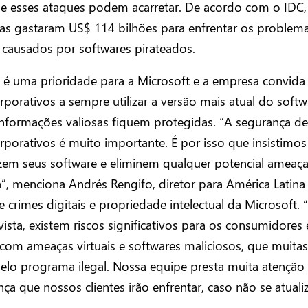
ue esses ataques podem acarretar. De acordo com o IDC
as gastaram US$ 114 bilhões para enfrentar os problem
 causados por softwares pirateados.
 é uma prioridade para a Microsoft e a empresa convida
orporativos a sempre utilizar a versão mais atual do softw
informações valiosas fiquem protegidas. “A segurança d
orporativos é muito importante. É por isso que insistimo
izem seus software e eliminem qualquer potencial ameaç
a”, menciona Andrés Rengifo, diretor para América Latina
 crimes digitais e propriedade intelectual da Microsoft.
ista, existem riscos significativos para os consumidores 
com ameaças virtuais e softwares maliciosos, que muitas
elo programa ilegal. Nossa equipe presta muita atenção 
ça que nossos clientes irão enfrentar, caso não se atuali