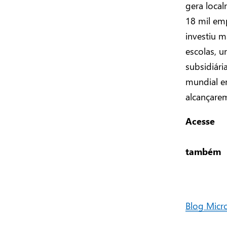
gera local
18 mil emp
investiu m
escolas, 
subsidiári
mundial e
alcançarem
Acesse
também
Blog Micro