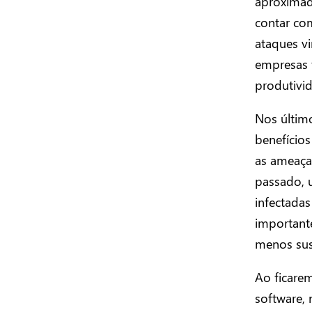
aproximad
contar com
ataques vi
empresas 
produtivi
Nos últim
benefícios
as ameaça
passado, 
infectadas
important
menos susc
Ao ficarem
software,