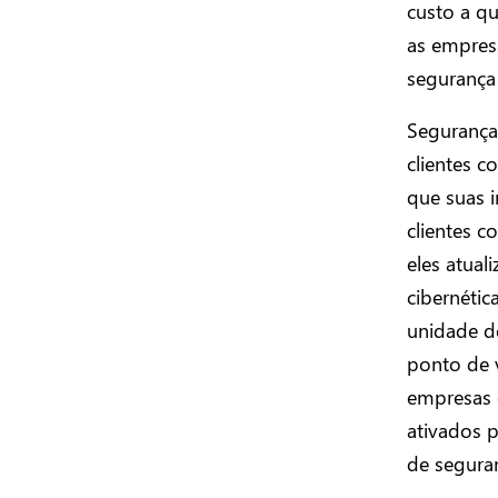
custo a q
as empres
segurança
Segurança
clientes c
que suas 
clientes c
eles atual
cibernétic
unidade de
ponto de v
empresas 
ativados p
de seguran