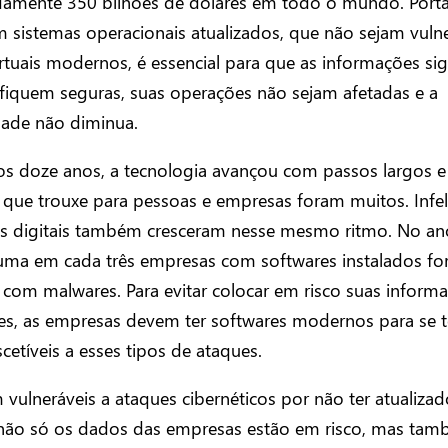
amente 350 bilhões de dólares em todo o mundo. Porta
 sistemas operacionais atualizados, que não sejam vulne
rtuais modernos, é essencial para que as informações sig
fiquem seguras, suas operações não sejam afetadas e a
dade não diminua.
os doze anos, a tecnologia avançou com passos largos e
 que trouxe para pessoas e empresas foram muitos. Infe
s digitais também cresceram nesse mesmo ritmo. No an
uma em cada três empresas com softwares instalados f
 com malwares. Para evitar colocar em risco suas inform
es, as empresas devem ter softwares modernos para se 
etíveis a esses tipos de ataques.
 vulneráveis a ataques cibernéticos por não ter atualiza
 não só os dados das empresas estão em risco, mas tam