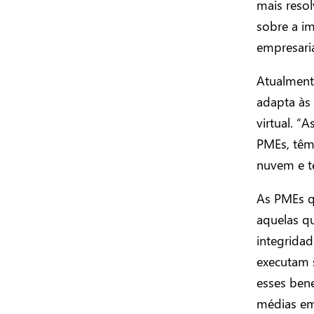
mais resol
sobre a i
empresaria
Atualment
adapta às
virtual. 
PMEs, têm 
nuvem e te
As PMEs q
aquelas q
integrida
executam 
esses ben
médias em