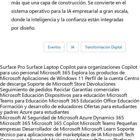
más que una capa de construcción. Se convierte en el
sistema operativo para la IA empresarial a gran escala,
donde la inteligencia y la confianza están integradas
por diseño.
Etiquetas:
Eventos
IA
Transformación Digital
Surface Pro
Surface Laptop
Copilot para organizaciones
Copilot
para uso personal
Microsoft 365
Explora los productos de
Microsoft
Aplicaciones de Windows 11
Perfil de la cuenta
Centro
de descarga
Soporte de Microsoft Store
Devoluciones
Seguimiento de pedidos
Reciclar
Garantías comerciales
Microsoft Educación
Dispositivos para educación
Microsoft
Teams para Educación
Microsoft 365 Educación
Office Educación
Formación y desarrollo de educadores
Ofertas para estudiantes
y padres
Azure para estudiantes
Microsoft AI
Seguridad de Microsoft
Azure
Dynamics 365
Microsoft 365
Microsoft 365 Copilot
Microsoft Teams
Pequeñas
empresas
Desarrollador de Microsoft
Microsoft Learn
Soporte
técnico para aplicaciones del marketplace de IA
Microsoft Tech
Community
Microsoft Marketplace
Microsoft Power Platform