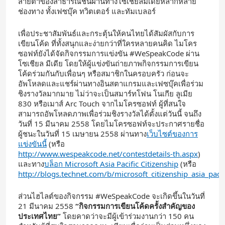
สายตาของสาธารณชนผ่านทางโซเชียลมีเดียหลากหลาย
ช่องทาง ทั้งเฟซบุ๊ค ทวิตเตอร์ และทัมเบลอร์
เพื่อประชาสัมพันธ์และกระตุ้นให้คนไทยได้สัมผัสกับการ
เขียนโค้ด ที่ทั้งสนุกและง่ายกว่าที่ใครหลายคนคิด ไมโคร
ซอฟท์ยังได้จัดกิจกรรมการแข่งขัน #WeSpeakCode ผ่าน
โซเชียล มีเดีย โดยให้ผู้แข่งขันถ่ายภาพกิจกรรมการเขียน
โค้ดร่วมกันกับเพื่อนๆ หรือสมาชิกในครอบครัว ก่อนจะ
อัพโหลดและแชร์ผ่านทางอินสตาแกรมและเฟซบุ๊คเพื่อร่วม
ชิงรางวัลมากมาย ไม่ว่าจะเป็นสมาร์ทโฟน โนเกีย ลูเมีย
830 หรือเมาส์ Arc Touch จากไมโครซอฟท์ ผู้ที่สนใจ
สามารถอัพโหลดภาพเพื่อร่วมชิงรางวัลได้ตั้งแต่วันนี้ จนถึง
วันที่ 15 มีนาคม 2558 โดยไมโครซอฟท์จะประกาศรายชื่อ
ผู้ชนะในวันที่ 15 เมษายน 2558 ผ่านทาง
เว็บไซต์ของการ
แข่งขันนี้
(หรือ
http://www.wespeakcode.net/contestdetails-th.aspx
)
และทาง
บล็อก Microsoft Asia Pacific Citizenship
(หรือ
http://blogs.technet.com/b/microsoft_citizenship_asia_pacif
ส่วนไฮไลต์ของกิจกรรม #WeSpeakCode จะเกิดขึ้นในวันที่
21 มีนาคม 2558
“กิจกรรมการเขียนโค้ดครั้งสำคัญของ
ประเทศไทย”
โดยคาดว่าจะมีผู้เข้าร่วมงานกว่า 150 คน