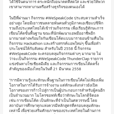
ได้ใช้จินตนาการ ตระหนักถึงอนาคตที่สดใส และช่วยให้พวก
เขาสามารถหางานหรือสร้างธุรกิจของตนเองได้
ในปีที่ผ่านมา กิจกรรม #WeSpeakCode ประสบความสำเร็จ
อย่างสูง โดยมีเยาวชนหลายพันคนทั่วภูมิภาคเอเชียแปซิฟิก
รวมถึงประเทศไทยได้เข้าร่วมกิจกรรม เพื่อเรียนรู้ทักษะการ
เขียนโค้ดขั้นพื้นฐาน ขณะที่นักพัฒนาแอพมืออาชีพอีก
มากมายต่างพร้อมใจกันเขียนโค้ดแบบมาราธอนข้ามคืนใน
กิจกรรม Hackathon และสร้างสรรค์แอพใหม่ๆ ขึ้นเพื่อทำ
ประโยชน์ให้กับสังคม สำหรับในปี 2558 นี้ กิจกรรม
#WeSpeakCode จะครอบคลุมกิจกรรมต่างๆ มากมาย ไม่
ว่าจะเป็นกิจกรรม #WeSpeakCode ThunderClap รายการ
แข่งขันทางโซเชียลมีเดีย และกิจกรรมการเขียนโค้ดครั้ง
สำคัญของเมืองไทยในวันที่ 21 มีนาคม 2558
“การมีความรู้และทักษะพื้นฐานในการเขียนโค้ดไม่เพียงเพิ่ม
โอกาสในการได้รับการจ้างงาน แต่ทักษะดังกล่าวยังเปิด
โอกาสของการก้าวไปสู่การเป็นผู้ประกอบการสำหรับผู้คนอีก
เป็นจำนวนมาก ไมโครซอฟท์เชื่อว่าทักษะในโลกดิจิตอล
เช่น การเขียนโค้ด เป็นทักษะที่จำเป็นในศตวรรษนี้ โดย
สถาบันการศึกษาทุกแห่งควรมีหลักสูตรที่ครอบคลุมทักษะ
เหล่านี้ เพื่อช่วยเสริมศักยภาพของประเทศไทยในด้านการ