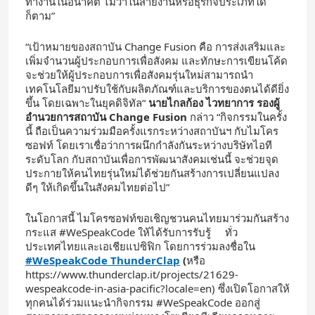
ทำงานในอนาคต ไม่ว่าในสายงานหรือธุรกิจประเภทใด
ก็ตาม”
“เป้าหมายของสถาบัน Change Fusion คือ การส่งเสริมและ
เพิ่มจำนวนผู้ประกอบการเพื่อสังคม และทักษะการเขียนโค้ด
จะช่วยให้ผู้ประกอบการเพื่อสังคมรุ่นใหม่สามารถนำ
เทคโนโลยีมาปรับใช้กับผลิตภัณฑ์และบริการของตนได้ดียิ่ง
ขึ้น โดยเฉพาะในยุคดิจิทัล“
นายไกลก้อง ไวทยาการ รองผู้
อำนวยการสถาบัน
Change Fusion
กล่าว “กิจกรรมในครั้ง
นี้ ถือเป็นความร่วมมือครั้งแรกระหว่างสถาบันฯ กับไมโคร
ซอฟท์ โดยเราเชื่อว่าการผนึกกำลังกันระหว่างบริษัทไอที
ระดับโลก กับสถาบันเพื่อการพัฒนาสังคมเช่นนี้ จะช่วยจุด
ประกายให้คนไทยรุ่นใหม่ได้ช่วยกันสร้างการเปลี่ยนแปลง
ดีๆ ให้เกิดขึ้นในสังคมไทยต่อไป”
ในโอกาสนี้ ไมโครซอฟท์ขอเชิญชวนคนไทยมาร่วมกันสร้าง
กระแส #WeSpeakCode ให้ได้รับการรับรู้ ทั่ว
ประเทศไทยและเอเชียแปซิฟิก โดยการร่วมลงชื่อใน
#WeSpeakCode ThunderClap
(
หรือ
https://www.thunderclap.it/projects/21629-
wespeakcode-in-asia-pacific?locale=en) ซึ่งเปิดโอกาสให้
ทุกคนได้ร่วมแนะนำกิจกรรม #WeSpeakCode ออกสู่