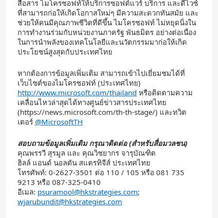
สื่อสาร ไมโครซอฟท์ให้บริการซอฟต์แวร์ บริการ และดีไวซ์
ที่สามารถก่อให้เกิดโอกาสใหม่ๆ มีความสะดวกทันสมัย และ
ช่วยให้คนมีคุณภาพชีวิตที่ดีขึ้น ไมโครซอฟท์ ไม่หยุดนิ่งใน
การทำงานร่วมกับหน่วยงานภาครัฐ พันธมิตร อย่างต่อเนื่อง
ในการนำพลังของเทคโนโลยีและนวัตกรรมมาก่อให้เกิด
ประโยชน์สูงสุดกับประเทศไทย
หากต้องการข้อมูลเพิ่มเติม สามารถเข้าไปเยี่ยมชมได้ที่
เว็บไซต์ของไมโครซอฟท์ (ประเทศไทย)
http://www.microsoft.com/thailand
หรือติดตามความ
เคลื่อนไหวล่าสุดได้ทางศูนย์ข่าวสารประเทศไทย
(https://news.microsoft.com/th-th-stage/) และทวิต
เตอร์
@MicrosoftTH
สอบถามข้อมูลเพิ่มเติม กรุณาติดต่อ (สำหรับสื่อมวลชน)
คุณพรรวี สุรมูล และ คุณวิชยากร จารุบัณฑิต
ฮิลล์ แอนด์ นอลตัน สแตรทิจีส์ ประเทศไทย
โทรศัพท์: 0-2627-3501 ต่อ 110 / 105 หรือ 081 735
9213 หรือ 087-325-0410
อีเมล:
psuramool@hkstrategies.com
;
wjarubundit@hkstrategies.com