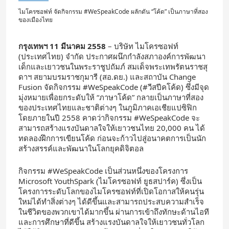
ไมโครซอฟท์ จัดกิจกรรม #WeSpeakCode ผลักดัน “โค้ด” เป็นภาษาที่สอง
ของเมืองไทย
กรุงเทพฯ
11
มีนาคม
2558
– บริษัท ไมโครซอฟท์
(ประเทศไทย) จำกัด ประกาศผนึกกำลังสภาองค์การพัฒนา
เด็กและเยาวชนในพระราชูปถัมภ์ สมเด็จพระเทพรัตนราชสุ
ดาฯ สยามบรมราชกุมารี (สอ.ดย.) และสถาบัน Change
Fusion จัดกิจกรรม #WeSpeakCode (#วีสปีคโค้ด) ซึ่งมีจุด
มุ่งหมายเพื่อยกระดับให้ “ภาษาโค้ด” กลายเป็นภาษาที่สอง
ของประเทศไทยและชาติต่างๆ ในภูมิภาคเอเชียแปซิฟิก
โดยภายในปี 2558 คาดว่ากิจกรรม #WeSpeakCode จะ
สามารถสร้างแรงบันดาลใจให้เยาวชนไทย 20,000 คน ได้
ทดลองฝึกการเขียนโค้ด ก่อนจะก้าวไปสู่อนาคตการเป็นนัก
สร้างสรรค์และพัฒนาในโลกยุคดิจิตอล
กิจกรรม #WeSpeakCode เป็นส่วนหนึ่งของโครงการ
Microsoft YouthSpark (ไมโครซอฟท์ ยูธสปาร์ค) ซึ่งเป็น
โครงการระดับโลกของไมโครซอฟท์ที่เปิดโอกาสให้คนรุ่น
ใหม่ได้ทำสิ่งต่างๆ ได้ดีขึ้นและสามารถประสบความสำเร็จ
ในชีวิตของพวกเขาได้มากขึ้น ผ่านการเข้าถึงทักษะด้านไอที
และการศึกษาที่ดีขึ้น สร้างแรงบันดาลใจให้เยาวชนทั่วโลก