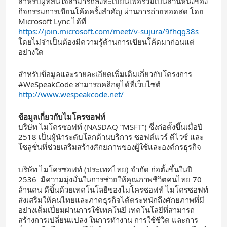
สำหรับผู้ที่สนใจสามารถลงทะเบียนเพื่อร่วมเป็นส่วนหนึ่งของ
กิจกรรมการเขียนโค้ดครั้งสำคัญ ผ่านการถ่ายทอดสด โดย
Microsoft Lync ได้ที่
https://join.microsoft.com/meet/v-sujura/9fhqg38s
โดยไม่จำเป็นต้องมีความรู้ด้านการเขียนโค้ดมาก่อนแต่
อย่างใด
สำหรับข้อมูลและรายละเอียดเพิ่มเติมเกี่ยวกับโครงการ
#WeSpeakCode สามารถคลิกดูได้ที่เว็บไซต์
http://www.wespeakcode.net/
ข้
อมูลเกี่ยวกับไมโครซอฟท์
บริษัท ไมโครซอฟท์ (NASDAQ “MSFT”) ซึ่งก่อตั้งขึ้นเมื่อปี
2518 เป็นผู้นำระดับโลกด้านบริการ ซอฟต์แวร์ ดีไวซ์ และ
โซลูชั่นที่ช่วยเสริมสร้างศักยภาพของผู้ใช้และองค์กรธุรกิจ
บริษัท ไมโครซอฟท์ (ประเทศไทย) จำกัด ก่อตั้งขึ้นในปี
2536 มีความมุ่งมั่นในการช่วยให้คุณภาพชีวิตคนไทย 70
ล้านคน ดีขึ้นด้วยเทคโนโลยีของไมโครซอฟท์ ไมโครซอฟท์
ส่งเสริมให้คนไทยและภาคธุรกิจได้ตระหนักถึงศักยภาพที่มี
อย่างเต็มเปี่ยมผ่านการใช้เทคโนยี เทคโนโลยีที่สามารถ
สร้างการเปลี่ยนแปลง ในการทำงาน การใช้ชีวิต และการ