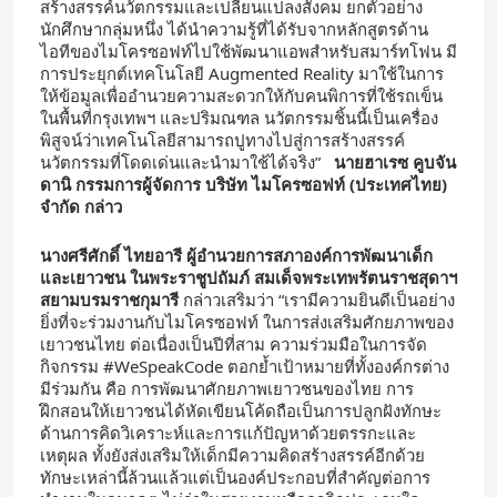
สร้างสรรค์นวัตกรรมและเปลี่ยนแปลงสังคม ยกตัวอย่าง
นักศึกษากลุ่มหนึ่ง ได้นำความรู้ที่ได้รับจากหลักสูตรด้าน
ไอทีของไมโครซอฟท์ไปใช้พัฒนาแอพสำหรับสมาร์ทโฟน มี
การประยุกต์เทคโนโลยี Augmented Reality มาใช้ในการ
ให้ข้อมูลเพื่ออำนวยความสะดวกให้กับคนพิการที่ใช้รถเข็น
ในพื้นที่กรุงเทพฯ และปริมณฑล นวัตกรรมชิ้นนี้เป็นเครื่อง
พิสูจน์ว่าเทคโนโลยีสามารถปูทางไปสู่การสร้างสรรค์
นวัตกรรมที่โดดเด่นและนำมาใช้ได้จริง”
นายฮาเรซ คูบจัน
ดานิ กรรมการผู้จัดการ บริษัท ไมโครซอฟท์ (ประเทศไทย)
จำกัด
กล่าว
นางศรีศักดิ์ ไทยอารี ผู้อำนวยการสภาองค์การพัฒนาเด็ก
และเยาวชน
ในพระราชูปถัมภ์ สมเด็จพระเทพรัตนราชสุดาฯ
สยามบรมราชกุมารี
กล่าวเสริมว่า “เรามีความยินดีเป็นอย่าง
ยิ่งที่จะร่วมงานกับไมโครซอฟท์ ในการส่งเสริมศักยภาพของ
เยาวชนไทย ต่อเนื่องเป็นปีที่สาม ความร่วมมือในการจัด
กิจกรรม #WeSpeakCode ตอกย้ำเป้าหมายที่ทั้งองค์กรต่าง
มีร่วมกัน คือ การพัฒนาศักยภาพเยาวชนของไทย การ
ฝึกสอนให้เยาวชนได้หัดเขียนโค้ดถือเป็นการปลูกฝังทักษะ
ด้านการคิดวิเคราะห์และการแก้ปัญหาด้วยตรรกะและ
เหตุผล ทั้งยังส่งเสริมให้เด็กมีความคิดสร้างสรรค์อีกด้วย
ทักษะเหล่านี้ล้วนแล้วแต่เป็นองค์ประกอบที่สำคัญต่อการ