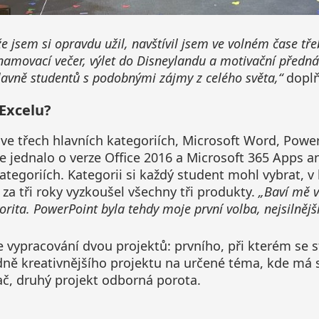
e jsem si opravdu užil, navštívil jsem ve volném čase tře
namovací večer, výlet do Disneylandu a motivační přednáš
avně studentů s podobnými zájmy z celého světa,“
doplň
 Excelu?
i ve třech hlavních kategoriích, Microsoft Word, Powe
e jednalo o verze Office 2016 a Microsoft 365 Apps a
ategoriích. Kategorii si každý student mohl vybrat, 
 za tři roky vyzkoušel všechny tři produkty.
„Baví mě v
rita. PowerPoint byla tehdy moje první volba, nejsilnější
 vypracování dvou projektů: prvního, při kterém se s
dně kreativnějšího projektu na určené téma, kde má st
ač, druhý projekt odborná porota.