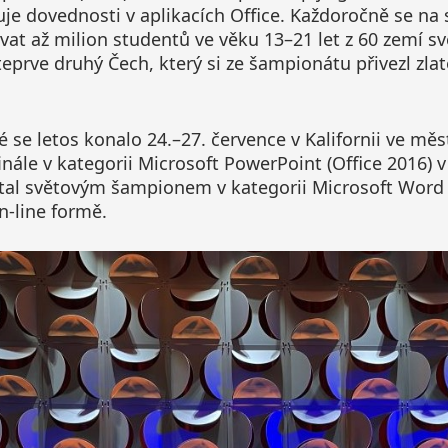
tuje dovednosti v aplikacích Office. Každoročně se na
vat až milion studentů ve věku 13–21 let z 60 zemí sv
teprve druhý Čech, který si ze šampionátu přivezl zlato
ré se letos konalo 24.–27. července v Kalifornii ve m
finále v kategorii Microsoft PowerPoint (Office 2016)
e stal světovým šampionem v kategorii Microsoft Word
n-line formě.