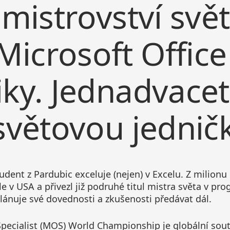
 mistrovství svět
icrosoft Office
ky. Jednadvacet
světovou jednič
udent z Pardubic exceluje (nejen) v Excelu. Z milionu
le v USA a přivezl již podruhé titul mistra světa v pr
 plánuje své dovednosti a zkušenosti předávat dál.
Specialist (MOS) World Championship je globální so