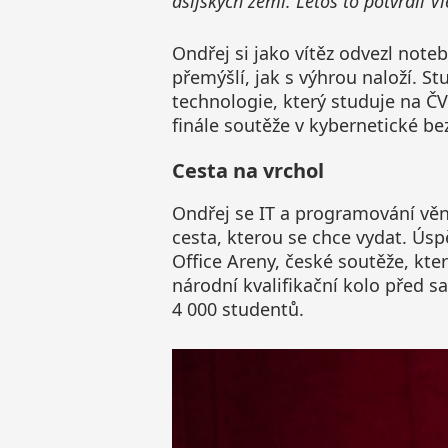
asijských zemí. Letos to potvrdil Vi
Ondřej si jako vítěz odvezl not
přemýšlí, jak s výhrou naloží. S
technologie, který studuje na ČVU
finále soutěže v kybernetické bez
Cesta na vrchol
Ondřej se IT a programování věnu
cesta, kterou se chce vydat. Ús
Office Areny, české soutěže, kte
národní kvalifikační kolo před
4 000 studentů.