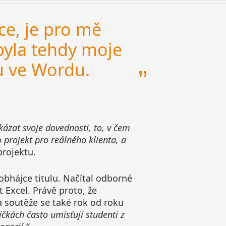
ce, je pro mě
byla tehdy moje
du ve Wordu.
ukázat svoje dovednosti, to, v čem
 projekt pro reálného klienta, a
projektu.
o obhájce titulu. Načítal odborné
t Excel. Právě proto, že
ra soutěže se také rok od roku
čkách často umisťují studenti z