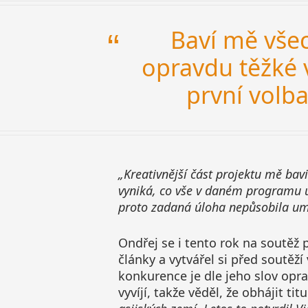
Baví mě všec
opravdu těžké 
první volba
„Kreativnější část projektu mě bavi
vyniká, co vše v daném programu um
proto zadaná úloha nepůsobila um
Ondřej se i tento rok na soutěž p
články a vytvářel si před soutěží 
konkurence je dle jeho slov oprav
vyvíjí, takže věděl, že obhájit t