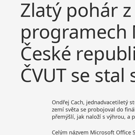
Zlatý pohár z
programech M
České republi
ČVUT se stal 
Ondřej Cach, jednadvacetiletý st
zemí světa se probojoval do finá
přemýšlí, jak naloží s výhrou, a
Celým názvem Microsoft Office 