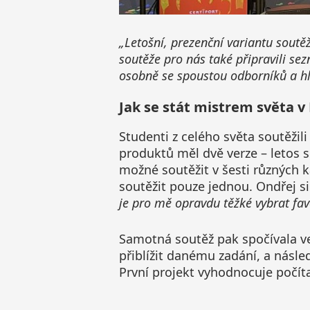
„Letošní, prezenční variantu soutěž
soutěže pro nás také připravili sez
osobně se spoustou odborníků a hl
Jak se stát mistrem světa v
Studenti z celého světa soutěžil
produktů měl dvě verze – letos s
možné soutěžit v šesti různých k
soutěžit pouze jednou. Ondřej si
je pro mě opravdu těžké vybrat favo
Samotná soutěž pak spočívala ve
přiblížit danému zadání, a násle
První projekt vyhodnocuje počít