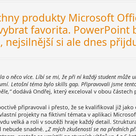
hny produkty Microsoft Offi
vybrat favorita. PowerPoint 
, nejsilnější si ale dnes přij
la o něco více. Líbí se mi, že při ní každý student může 
í. Letošní téma bylo skills gap. Připravovali jsme tento
ěle,“
dodává Ondřej, který exceloval v obou částech 
octivě připravoval i přesto, že se kvalifikoval již jak
vlastní projekty na fiktivní témata v aplikaci Microsof
du velká a roli v soutěži hraje každý detail. Struktu
itul nebude snadné.
„Z mých zkušeností se na předních pří