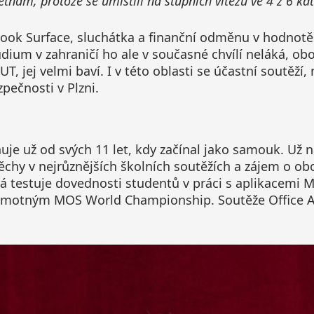
etnam, protože se umístili na stupních vítězů ve 4 z 6 kat
ebook Surface, sluchátka a finanční odměnu v hodnotě
tudium v zahraničí ho ale v současné chvílí neláká, o
T, jej velmi baví. I v této oblasti se účastní soutěží,
pečnosti v Plzni.
je už od svých 11 let, kdy začínal jako samouk. Už na
pěchy v nejrůznějších školních soutěžích a zájem o o
rá testuje dovednosti studentů v práci s aplikacemi M
 samotným MOS World Championship. Soutěže Office A