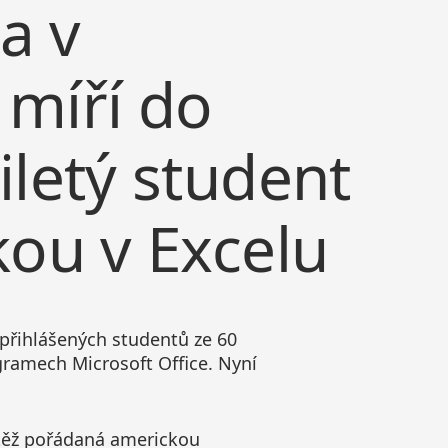
a v
 míří do
iletý student
kou v Excelu
 přihlášených studentů ze 60
ogramech Microsoft Office. Nyní
utěž pořádaná americkou