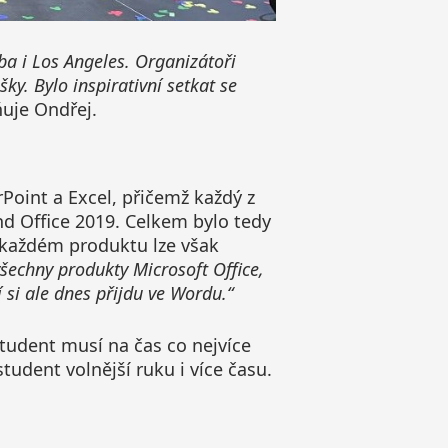
ba i Los Angeles. Organizátoři
ky. Bylo inspirativní setkat se
uje Ondřej.
rPoint a Excel, přičemž každý z
nd Office 2019. Celkem bylo tedy
v každém produktu lze však
šechny produkty Microsoft Office,
 si ale dnes přijdu ve Wordu.“
tudent musí na čas co nejvíce
udent volnější ruku i více času.