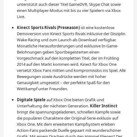
unterstützt auch dieser Titel GameDVR, Skype Chat sowie
einen Multiplayer-Modus mit bis zu vier Spielern via Xbox
Live.
Kinect Sports Rivals (Preseason)
ist eine kostenlose
Demoversion von Kinect Sports Rivals inklusive der Disziplin
Wake Racing und zum Launch als Download verfügbar.
Monatliche Herausforderungen und exklusive In-Game-
Belohnungen geben Sportbegeisterten einen
Vorgeschmack auf den kompletten Titel, der im Frühling
2014 auf den Markt kommen wird. Kinect für Xbox One
versetzt Xbox Fans mitten und kompromisslos ins Spiel. Alle
Bewegungen sowie Ausdrücke werden mit hoher
Genauigkeit umgesetzt – der perfekte Spaß für den
Wettkampf unter Freunden.
Digitale Spiele
auf Xbox One bieten Grafik und
Unterhaltung der nächsten Generation.
Killer Instinct
bringt die spannungsgeladenen, schnellen Kämpfe sowie
die populären Charaktere der Original-Serie exklusiv auf
Xbox One. Mit dem erweiterten Kampfsystem erleben
Action-Fans packende Duelle gepaart mit wunderschöner
Grafik. Mit einem Drachen durch den Himmel Fliegen? Der