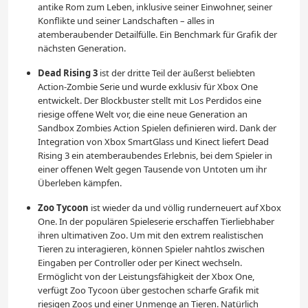
antike Rom zum Leben, inklusive seiner Einwohner, seiner
Konflikte und seiner Landschaften – alles in
atemberaubender Detailfülle. Ein Benchmark für Grafik der
nächsten Generation.
Dead Rising 3
ist der dritte Teil der äußerst beliebten
Action-Zombie Serie und wurde exklusiv für Xbox One
entwickelt. Der Blockbuster stellt mit Los Perdidos eine
riesige offene Welt vor, die eine neue Generation an
Sandbox Zombies Action Spielen definieren wird. Dank der
Integration von Xbox SmartGlass und Kinect liefert Dead
Rising 3 ein atemberaubendes Erlebnis, bei dem Spieler in
einer offenen Welt gegen Tausende von Untoten um ihr
Überleben kämpfen.
Zoo Tycoon
ist wieder da und völlig runderneuert auf Xbox
One. In der populären Spieleserie erschaffen Tierliebhaber
ihren ultimativen Zoo. Um mit den extrem realistischen
Tieren zu interagieren, können Spieler nahtlos zwischen
Eingaben per Controller oder per Kinect wechseln.
Ermöglicht von der Leistungsfähigkeit der Xbox One,
verfügt Zoo Tycoon über gestochen scharfe Grafik mit
riesigen Zoos und einer Unmenge an Tieren. Natürlich