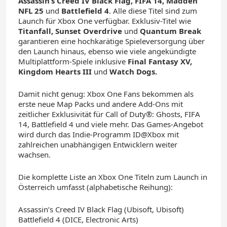
Assassin’s Creed IV Black Flag, FIFA 14, Madden
NFL 25
und
Battlefield 4
. Alle diese Titel sind zum
Launch für Xbox One verfügbar. Exklusiv-Titel wie
Titanfall, Sunset Overdrive
und
Quantum Break
garantieren eine hochkarätige Spieleversorgung über
den Launch hinaus, ebenso wie viele angekündigte
Multiplattform-Spiele inklusive
Final Fantasy XV,
Kingdom Hearts III
und
Watch Dogs.
Damit nicht genug: Xbox One Fans bekommen als
erste neue Map Packs und andere Add-Ons mit
zeitlicher Exklusivität für Call of Duty®: Ghosts, FIFA
14, Battlefield 4 und viele mehr. Das Games-Angebot
wird durch das Indie-Programm ID@Xbox mit
zahlreichen unabhängigen Entwicklern weiter
wachsen.
Die komplette Liste an Xbox One Titeln zum Launch in
Österreich umfasst (alphabetische Reihung):
Assassin’s Creed IV Black Flag (Ubisoft, Ubisoft)
Battlefield 4 (DICE, Electronic Arts)