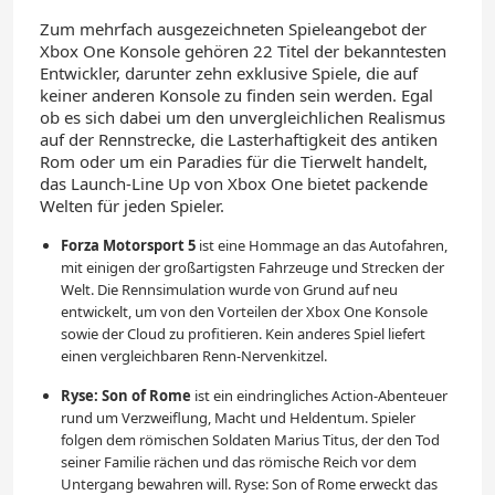
Zum mehrfach ausgezeichneten Spieleangebot der
Xbox One Konsole gehören 22 Titel der bekanntesten
Entwickler, darunter zehn exklusive Spiele, die auf
keiner anderen Konsole zu finden sein werden. Egal
ob es sich dabei um den unvergleichlichen Realismus
auf der Rennstrecke, die Lasterhaftigkeit des antiken
Rom oder um ein Paradies für die Tierwelt handelt,
das Launch-Line Up von Xbox One bietet packende
Welten für jeden Spieler.
Forza Motorsport 5
ist eine Hommage an das Autofahren,
mit einigen der großartigsten Fahrzeuge und Strecken der
Welt. Die Rennsimulation wurde von Grund auf neu
entwickelt, um von den Vorteilen der Xbox One Konsole
sowie der Cloud zu profitieren. Kein anderes Spiel liefert
einen vergleichbaren Renn-Nervenkitzel.
Ryse: Son of Rome
ist ein eindringliches Action-Abenteuer
rund um Verzweiflung, Macht und Heldentum. Spieler
folgen dem römischen Soldaten Marius Titus, der den Tod
seiner Familie rächen und das römische Reich vor dem
Untergang bewahren will. Ryse: Son of Rome erweckt das