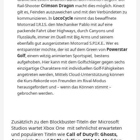
Rail-Shooter
Crimson Dragon
macht dies möglich. Kinect
gilt es, Feinden auszuweichen und mit den Verbündeten zu
kommunizieren. In
LocoCycle
nimmt das bewaffnete
Motorrad I.R.I.S. den Mechaniker Pablo mit auf eine
packende Fahrt über Highways, durch Canyons und
Flussläufe, immer im Duell mit Big Arms und seinem
ebenfalls gut ausgerüsteten Motorrad S.P.I.K.E.. Wer es
entspannter möchte, der ist auf dem Green von
Powerstar
Golf
, einem witzig animierten Sportspiel, bestens
aufgehoben. Hier kann mit dem Golfschläger gegen sechs
einzigartige Charaktere mit individuellen Golf-Fähigkeiten
angetreten werden, Mittels Cloud-Unterstützung können
die Kurs-Rekorde von Freunden im Rival-Modus
herausgefordert und – wenn das Können stimmt –
gebrochen werden.
Zusätzlich zu den Blockbuster-Titeln der Microsoft
Studios wartet Xbox One mit sehnlichst erwarteten
und populären Titeln wie
Call of Duty®: Ghosts,