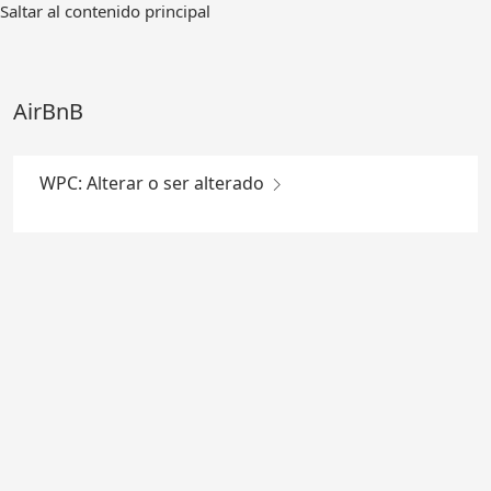
Ir
Saltar al contenido principal
al
contenido
principal
AirBnB
WPC: Alterar o ser alterado