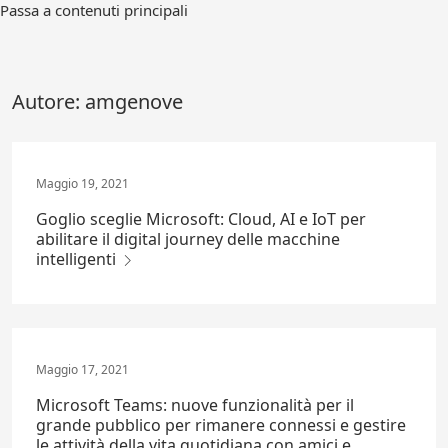
Vai
Passa a contenuti principali
direttamente
al
contenuto
principale
Autore:
amgenove
Maggio 19, 2021
Goglio sceglie Microsoft: Cloud, AI e IoT per
abilitare il digital journey delle macchine
intelligenti
Maggio 17, 2021
Microsoft Teams: nuove funzionalità per il
grande pubblico per rimanere connessi e gestire
le attività della vita quotidiana con amici e