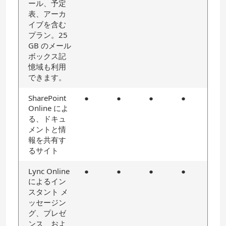
ール、予定
表、アーカ
イブを含む
プラン。25
GB のメール
ボックス記
憶域も利用
できます。
SharePoint
●
●
●
●
Online によ
る、ドキュ
メントと情
報を共有す
るサイト
Lync Online
●
●
●
●
によるイン
スタント メ
ッセージン
グ、プレゼ
ンス、およ