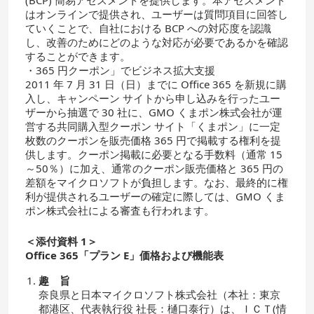
(BCP) 簡易アセスメントを提供します。本アセスメント
はオンラインで提供され、ユーザーは質問項目に回答し
ていくことで、自社における BCP への対応度を認識
し、改善のためにどのような対応が必要であるかを確認
することができます。
・365 円クーポン」でビジネス拡大支援
2011 年 7 月 31 日（日）までに Office 365 を新規に購
入し、キャンペーン サイトから申し込みを行ったユー
ザーから抽選で 30 社に、GMO くまポン株式会社が運
営する共同購入型クーポン サイト「くまポン」に一定
枚数のクーポンを販売価格 365 円で掲載する権利を提
供します。クーポン掲載に必要となる手数料（通常 15
～50％）に加え、通常のクーポン販売価格と 365 円の
差額をマイクロソフトが負担します。なお、最終的に権
利が提供されるユーザーの確定に際しては、GMO くま
ポン株式会社による審査も行われます。
＜添付資料 1＞
Office 365「プラン E」価格および機能表
趣 旨
奈良県と日本マイクロソフト株式会社（本社：東京
都港区、代表執行役 社長：樋口泰行）は、ＩＣＴ(情