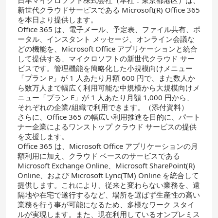
日本マイクロソフト株式会社（本社：東京都港区）は、
新世代クラウドサービスである Microsoft(R) Office 365
を本日より提供します。
Office 365 は、電子メール、予定表、ファイル共有、ポ
ータル、インスタント メッセージ、オンライン会議な
どの機能を、Microsoft Office アプリケーションと統合
して提供する、マイクロソフトの新世代クラウド サー
ビスです。管理機能を簡略化した小規模向けメニュー
「プラン P」が 1 人あたり月額 600 円で、また数人か
ら数万人まで幅広く利用可能な中規模から大規模向けメ
ニュー「プラン E」が 1 人あたり月額 1,000 円から、
それぞれの企業/組織で利用できます。（添付資料）
さらに、Office 365 の幅広い利用推進を目的に、パート
ナー企業によるワンストップ クラウド サービスの提供
を支援します。
Office 365 は、Microsoft Office アプリケーションの月
額利用に加え、クラウド ベースのサービスである
Microsoft Exchange Online、Microsoft SharePoint(R)
Online、および Microsoft Lync(TM) Online を統合して
提供します。これにより、従来と変わらない業務を、遠
隔地や在宅で遂行するなど、場所を選ばず生産性の高い
業務を行う事が可能になるため、多様なワーク スタイ
ルが実現します。また、現在利用しているオンプレミス