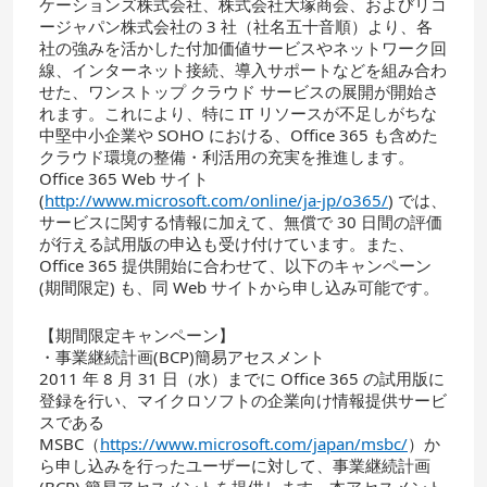
ケーションズ株式会社、株式会社大塚商会、およびリコ
ージャパン株式会社の 3 社（社名五十音順）より、各
社の強みを活かした付加価値サービスやネットワーク回
線、インターネット接続、導入サポートなどを組み合わ
せた、ワンストップ クラウド サービスの展開が開始さ
れます。これにより、特に IT リソースが不足しがちな
中堅中小企業や SOHO における、Office 365 も含めた
クラウド環境の整備・利活用の充実を推進します。
Office 365 Web サイト
(
http://www.microsoft.com/online/ja-jp/o365/
) では、
サービスに関する情報に加えて、無償で 30 日間の評価
が行える試用版の申込も受け付けています。また、
Office 365 提供開始に合わせて、以下のキャンペーン
(期間限定) も、同 Web サイトから申し込み可能です。
【期間限定キャンペーン】
・事業継続計画(BCP)簡易アセスメント
2011 年 8 月 31 日（水）までに Office 365 の試用版に
登録を行い、マイクロソフトの企業向け情報提供サービ
スである
MSBC（
https://www.microsoft.com/japan/msbc/
）か
ら申し込みを行ったユーザーに対して、事業継続計画