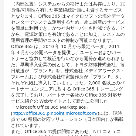
（内部設置）システムからの移行または共存により、冗
長性/可用性を有した事業継続計画にも資するサービス
となります。Office 365 はマイクロソフトの海外データ
センターでシステム運用するため、常に最新のサービス
を簡単に利用でき、かつ社内サーバーも削減できること
から、電源対策にも有効であることに加え、システムの
運用管理の手間やコストの抑制が可能になります。
Office 365 は、2010 年 10 月から限定ベータ、2011
年 4 月から公開ベータを提供し、ユーザーおよびパー
トナーと協力して検証を行いながら開発が進められまし
た。早期導入企業の例として、トヨタ紡織株式会社、毎
日放送が「プラン E」を、株式会社 メディアワークス・
ブルームおよび株式会社中家製作所が「プラン P」を、
それぞれ既に導入しています。また、2,000 名以上のパ
ートナー エンジニアに対する Office 365 トレーニング
を完了しており、パートナー各社の Office 365 対応サ
ービス紹介の Webサイトとして新たに公開した
「Microsoft Office 365 Marketplace」
(
http://office365.pinpoint.microsoft.com/
)には、現時
点で 60 種類の対応ソリューション（日本国内）が掲載
されています。
また、Office 365 の提供開始にあわせ、NTT コミュニ