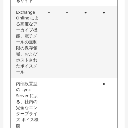
るサイト
Exchange
–
–
●
●
Online によ
る高度なア
ーカイブ機
能、電子メ
ールの無制
限の保存領
域、および
ホストされ
たボイスメ
ール
内部設置型
–
–
–
●
の Lync
Server によ
る、社内の
完全なエン
タープライ
ズ ボイス機
能