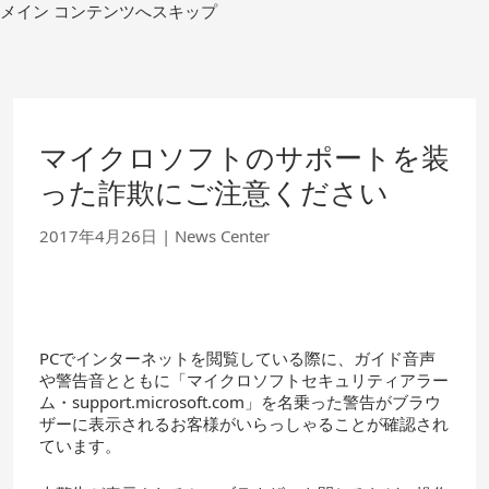
コ
メイン コンテンツへスキップ
ン
テ
ン
ツ
へ
移
マイクロソフトのサポートを装
動
った詐欺にご注意ください
2017年4月26日
|
News Center
PCでインターネットを閲覧している際に、ガイド音声
や警告音とともに「マイクロソフトセキュリティアラー
ム・support.microsoft.com」を名乗った警告がブラウ
ザーに表示されるお客様がいらっしゃることが確認され
ています。