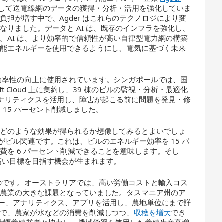
用して送電線網のデータの獲得・分析・活用を強化していま
担が増す中で、Agder はこれらのテクノロジにより変
りました。データと AI は、既存のインフラを強化し、
。AI は、より効率的で信頼性が高い自律型電力網の構築
可能エネルギーを使用できるようにし、電気に基づく未来
力効率性の向上に使用されています。シンガポールでは、国
oft Cloud 上に集約し、39 棟のビルの監視・分析・最適化
アナリティクスを活用し、障害が起こる前に問題を発見・修
 15 パーセント削減しました。
ばどのような効果が得られるか想像してみるとよいでしょ
がビル関連です。これは、ビルのエネルギー効率を 15 パ
費を 6 パーセント削減できることを意味します。そし
高い目標を目指す機会が生まれます。
ものです。オーストラリアでは、高い労働コストと輸入コス
が農業の大きな課題となっていました。タスマニア州のア
ンサー、アナリティクス、アプリを活用し、農地単位にまで詳
とで、農家が水などの消費を削減しつつ、
収穫を増大
でき