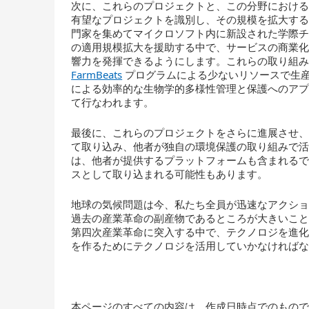
次に、これらのプロジェクトと、この分野におけ
有望なプロジェクトを識別し、その規模を拡大する
門家を集めてマイクロソフト内に新設された学際チー
の適用規模拡大を援助する中で、サービスの商業
響力を発揮できるようにします。これらの取り組
FarmBeats
プログラムによる少ないリソースで生
による効率的な生物学的多様性管理と保護へのア
て行なわれます。
最後に、これらのプロジェクトをさらに進展させ、
て取り込み、他者が独自の環境保護の取り組みで
は、他者が提供するプラットフォームも含まれる
スとして取り込まれる可能性もあります。
地球の気候問題は今、私たち全員が迅速なアクシ
過去の産業革命の副産物であるところが大きいこ
第四次産業革命に突入する中で、テクノロジを進
を作るためにテクノロジを活用していかなければ
本ページのすべての内容は、作成日時点でのもの