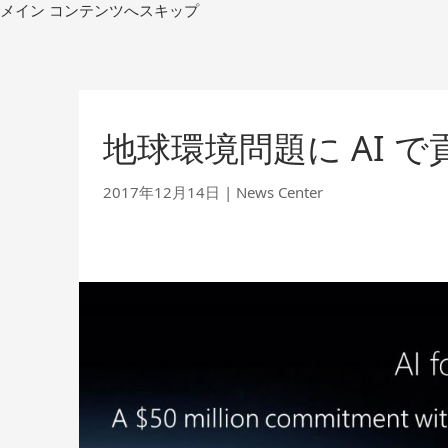
コ
メイン コンテンツへスキップ
ン
テ
ン
ツ
へ
地球環境問題に AI で貢献：
移
動
2017年12月14日
|
News Center