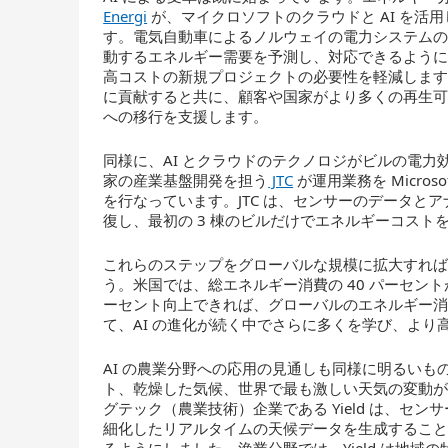
Energi
が、マイクロソフトのクラウドと AI を活
す。電気自動車によるノルウェイの電力システムの負
動するエネルギー需要を予測し、対応できるようにな
高コストの新規プロジェクトの必要性を軽減します
に貢献すると共に、顧客や国家がより多くの再生
への移行を支援します。
同様に、AI とクラウドのテクノロジがビルの電
家の産業基盤開発を担う
JTC
が運用業務を Micros
を行なっています。JTC は、センサーのデータと
復し、最初の 3 棟のビルだけでエネルギーコストを
これらのステップをグローバルな規模に拡大すれ
う。米国では、総エネルギー消費の 40 パーセント
ーセント向上できれば、グローバルのエネルギー消
て、AI の進化が続く中でさらに多くを学び、より
AI の農業分野への応用の見通しも同様に明るい
ト、乾燥した気候、世界で最も激しい天気の変動
グテック（農業技術）企業である Yield は、セ
細化したリアルタイムの天候データを生成するこ