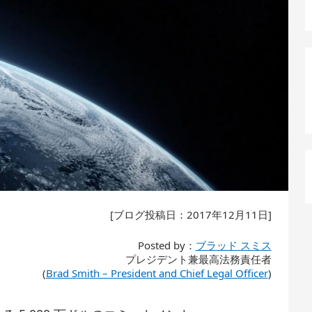
[ブログ投稿日：2017年12月11日]
Posted by：
ブラッド スミス
プレジデント兼最高法務責任者
(
Brad Smith – President and Chief Legal Officer
)