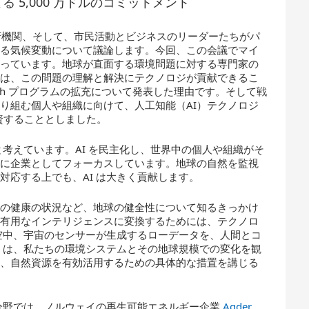
よる 5,000 万ドルのコミットメント
政府機関、そして、市民活動とビジネスのリーダーたちがパ
ある気候変動について議論します。今回、この会議でマイ
思っています。地球が直面する環境問題に対する専門家の
トは、この問題の理解と解決にテクノロジが貢献できるこ
 Earth プログラムの拡充について発表した理由です。そして戦
り組む個人や組織に向けて、人工知能（AI）テクノロジ
を投資することとしました。
と考えています。AI を民主化し、世界中の個人や組織がそ
とに企業としてフォーカスしています。地球の自然を監視
対応する上でも、AI は大きく貢献します。
物の健康の状況など、地球の健全性について知るきっかけ
を有用なインテリジェンスに変換するためには、テクノロ
、空中、宇宙のセンサーが生成するローデータを、人間とコ
I は、私たちの環境システムとその地球規模での変化を観
し、自然資源を有効活用するための具体的な措置を講じる
ー分野では、ノルウェイの再生可能エネルギー企業
Agder