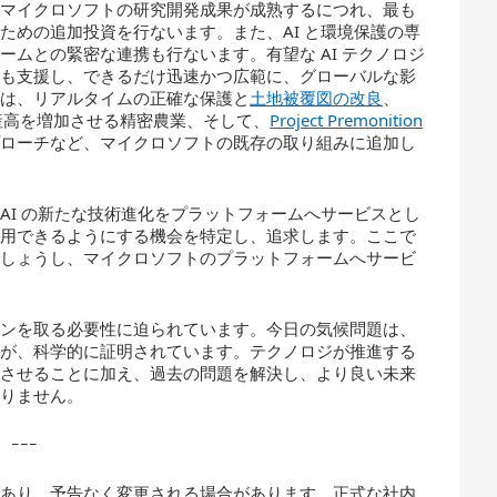
るマイクロソフトの研究開発成果が成熟するにつれ、最も
ための追加投資を行ないます。また、AI と環境保護の専
ムとの緊密な連携も行ないます。有望な AI テクノロジ
化も支援し、できるだけ迅速かつ広範に、グローバルな影
みは、リアルタイムの正確な保護と
土地被覆図の改良
、
産高を増加させる精密農業、そして、
Project Premonition
プローチなど、マイクロソフトの既存の取り組みに追加し
AI の新たな技術進化をプラットフォームへサービスとし
活用できるようにする機会を特定し、追求します。ここで
でしょうし、マイクロソフトのプラットフォームへサービ
ョンを取る必要性に迫られています。今日の気候問題は、
とが、科学的に証明されています。テクノロジが推進する
化させることに加え、過去の問題を解決し、より良い未来
なりません。
ｰｰｰ
であり、予告なく変更される場合があります。正式な社内