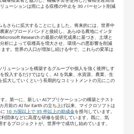
域の牡蠣養殖業者と協力し、機械学習を使用した養殖生産高増
ューションは雨による収穫の中止を 30 パーセント削減
プログラムもさらに拡大することにしました。将来的には、世界中
る農家がブロードバンドと接続し、あらゆる農地にインタ
osoft Research の最新の研究成果に基づき、土壌と
測分析によって収穫高を増大させ、環境への悪影響を削減
いきます。世界の人口が増加し続ける中で、これらの変革は
保護するソリューションを構築するグループや個人を強く後押しす
を投入するだけではなく、AI を気象、水資源、農業、生
を拡大していくという長期的なコミットメントの元にこの
ます。第一に、新しい AIアプリケーションの構築とテスト
の AI for Earth の立ち上げ以来、マイクロソフトは
ために
10 カ国以上で 35 件以上の助成金
を授与しています。
非営利団体などに高度な研修を提供しています。既に、気
適用するプロジェクトが、世界中で成功し始めています。