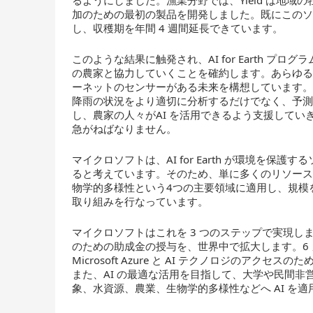
るようにしました。漁業分野では、Yield は地
加のための最初の製品を開発しました。既にこのソリ
し、収穫期を年間 4 週間延長できています。
このような結果に触発され、AI for Earth 
の農家と協力していくことを確約します。あらゆ
ーネットのセンサーがある未来を構想しています。Micr
降雨の状況をより適切に分析するだけでなく、予
し、農家の人々がAI を活用できるよう支援して
急がねばなりません。
マイクロソフトは、AI for Earth が環境を
ると考えています。そのため、単に多くのリソース
物学的多様性という4つの主要領域に適用し、規模
取り組みを行なっています。
マイクロソフトはこれを 3 つのステップで実現し
のための助成金の授与を、世界中で拡大します。6 カ月前
Microsoft Azure と AI テクノロジのアクセスの
また、AI の最適な活用を目指して、大学や民間
象、水資源、農業、生物学的多様性などへ AI を