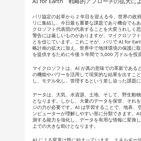
AI for Earth 戦略的アプローチの拡大に
パリ協定の起草から 2 年目を迎える今、世界の
リに集結し、今日最も重要な課題であり機会でも
クロソフト代表団の代表することを大変うれしく
警告には厳しいものがありますが、マイクロソフ
とを信じています。
これこそが、パリで AI for
略計画の拡大に加え、世界中で地球環境の保護に取
を提供するために今後 5 年間で 5,000 万ドル
マイクロソフトは、AI が真の意味での革新である
の機能やパワーを活用して現実的な結果を出すこ
し、モデル化し、管理するという差し迫った課題に
データは、大気、水資源、土地、そして、野生動
となります。しかし、大量のデータを保管、それ
ジの力が必要です。AI は学習することで、地表
ンピューターが理解しやすい形に分類できます。A
測する能力を強化し、データを有用な情報に変換
上での大きな助けとなります。
AI による変革は既に始まっています。エネルギ