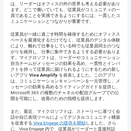
は、リーダーはオフィスの外の世界も考える必要があり
ます。どこで働いていても、従業員がコミュニティの一
員であることを実感できるようにするには、一貫したコ
ミュニケーションとつながりが重要です。
従業員が一緒に過ごす時間を確保するためにオフィスス
ペースを最適化するだけでなく、従業員のデジタル体験
により、離れて仕事をしている時でも従業員同士のつな
がりを維持し、仕事に集中できるようする必要がありま
す。マイクロソフトは、リーダーやコミュニケーション
担当チームがメッセージの効果を高め、一貫性とインパ
クトを持って従業員に届けられるようにするための新し
いアプリ
Viva Amplify
を発表しました。このアプリ
は、コミュニケーションキャンペーンを一元管理し、メ
ッセージの効果を高めるライティングガイドを提供し、
Microsoft 365 の複数のチャネルや配信グループでの公
開を可能にし、改善のための指標も提供します。
また、最近、マイクロソフトは、ストーリーに基づく会
話や自己表現ツールによってデジタルコミュニティ構築
を促進する
Viva Engage の提供を開始
しました。さら
に、Viva Engage 内で、従業員がリーダーと直接対話