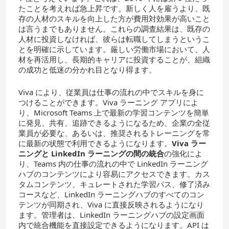
たことを考えれば急上昇です。新しく人を雇うより、既
存の人材のスキルを向上した方が費用対効果が高いこと
は言うまでもありません。これらの調査結果は、既存の
人材に投資しなければ、彼らは転職してしまうというこ
とを明確に示しています。厳しい労働市場において、人
材を再活用し、長期的キャリアに投資することが、組織
の成功と低迷の分かれ目となり得ます。
Viva により、従業員は仕事の流れの中でスキルを身に
つけることができます。Viva ラーニング アプリによ
り、Microsoft Teams 上で最新の学習コンテンツを簡単
に発見、共有、追跡できるようになるため、企業の全従
業員が必要な、あるいは、推奨されるトレーニングを常
に最新の状態で利用できるようになります。
Viva
ラー
ニングと
LinkedIn
ラーニングの間の統合
の強化によ
り、Teams 内の仕事の流れの中で LinkedIn ラーニング
ハブのコンテンツにより容易にアクセスできます。カス
タムコンテンツ、キュレートされた学習パス、修了済み
コースなど、LinkedIn ラーニングハブのすべてのコン
テンツが同期され、Viva に直接反映されるようになり
ます。管理者は、LinkedIn ラーニングハブの設定画面
内で統合機能を直接設定できるようになります。API は