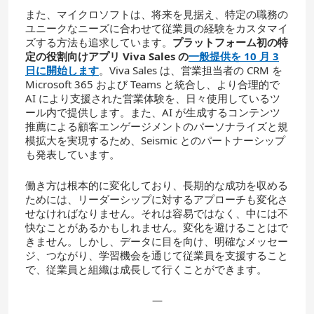
また、マイクロソフトは、将来を見据え、特定の職務の
ユニークなニーズに合わせて従業員の経験をカスタマイ
ズする方法も追求しています。
プラットフォーム初の特
定の役割向けアプリ
Viva Sales
の
一般提供を
10
月
3
日に開始します
。Viva Sales は、営業担当者の CRM を
Microsoft 365 および Teams と統合し、より合理的で
AI により支援された営業体験を、日々使用しているツ
ール内で提供します。また、AI が生成するコンテンツ
推薦による顧客エンゲージメントのパーソナライズと規
模拡大を実現するため、Seismic とのパートナーシップ
も発表しています。
働き方は根本的に変化しており、長期的な成功を収める
ためには、リーダーシップに対するアプローチも変化さ
せなければなりません。それは容易ではなく、中には不
快なことがあるかもしれません。変化を避けることはで
きません。しかし、データに目を向け、明確なメッセー
ジ、つながり、学習機会を通じて従業員を支援すること
で、従業員と組織は成長して行くことができます。
—