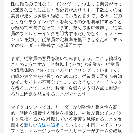
性に頼るのではなく、インパクト、つまり従業員が行っ
た重要なことに注目する必要があります。半数近くの従
業員が燃え尽き感を経験していると答えている今、どの
ような仕事がインパクトを与えるのかを明確にすること
が極めて重要になっています。燃え尽き症候群は、従業
員のウェルビーイングを阻害するだけでなく、イノベー
ションを妨げ、従業員の定着率を低下させるため、すべ
てのリーダーが警戒すべき課題です。
まず、従業員の意見を聴いてみましょう。これは簡単な
ことのようですが、半数以上 (57％) の企業が、従業員
の職場体験についてほとんどヒアリングしていません。
組織の健全性を把握するためには、従業員に関する有効
なインサイトが不可欠です。このようなフィードバック
を得ることで、人材、時間、金銭を失う限界点に到達す
る前に問題を発見することができます。
マイクロソフトでは、リーダーが明確性と整合性を高
め、時間を浪費する雑務を排除し、社員が真のインパク
トを発揮するのを邪魔している要素を見極めることを支
援する
新しい方法を追求
しています。本日、マイクロソ
フトは、マネージャーやチームリーダーがチームの経験