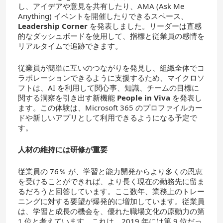
し、アイデアや意見を共有したり、AMA (Ask Me
Anything) イベントを開催したりできるスペース、
Leadership Corner
を発表しました。リーダーは直感
的なダッシュボードを使用して、指標と従業員の感情を
リアルタイムで追跡できます。
従業員が簡単に互いのつながりを発見し、組織全体でコ
ラボレーションできるように支援するため、マイクロソ
フトは、AI を利用して関心事、知識、チームの目標に
関する洞察を引き出す新機能
People in Viva
を発表し
ます。この体験は、Microsoft 365 のプロファイルカー
ドや新しいアプリとして利用できるようになる予定で
す。
人材の維持には研修が重要
従業員の 76％ が、学習と能力開発からより多くの恩恵
を受けることができれば、より長く現在の勤務先に留ま
るだろうと回答しています。ここ数年、業務上のトレー
ニングに対する要望が爆発的に増加しています。従業員
は、学習と成長の機会を、優れた職場文化の原動力の第
1 位と考えています。これは、2019 年には第 9 位だっ