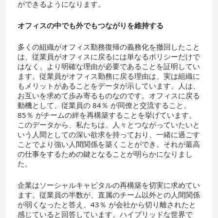
ができるようになります。
オフィスの中でも外でもつながりを維持する
多くの組織がオフィス勤務復帰の義務化を撤回したこと
は、従業員がオフィスに戻るには単なるポリシーだけで
はなく、より明確な理由が必要であることを証明してい
ます。従業員がオフィス勤務に戻る理由は、実は組織に
もメリットがあることをデータが示しています。人は、
お互いを求めて歩み寄るものなのです。オフィスに戻る
動機として、従業員の 84％ が同僚と交流すること、
85％ がチームの絆を再構築することを挙げています。
このデータから、私たちは、人々とつながっていたいと
いう人間としての深い欲求を持っており、一緒に過ごす
ことでより強い人間関係を築くことができ、それが最高
の仕事をするための鍵となることが明らかになりまし
た。
企業はソーシャルキャピタルの再構築を切実に求めてい
ます。従業員の半数が、直属のチーム以外との人間関係
が弱くなったと答え、43％ が会社から切り離されたと
感じていると回答しています。ハイブリッドな世界で