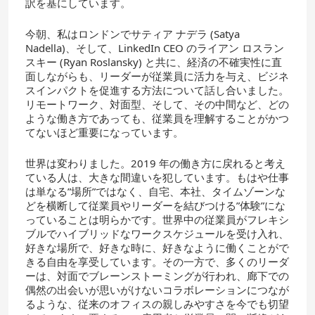
訳を基にしています。
今朝、私はロンドンでサティア ナデラ (Satya
Nadella)、そして、LinkedIn CEO のライアン ロスラン
スキー (Ryan Roslansky) と共に、経済の不確実性に直
面しながらも、リーダーが従業員に活力を与え、ビジネ
スインパクトを促進する方法について話し合いました。
リモートワーク、対面型、そして、その中間など、どの
ような働き方であっても、従業員を理解することがかつ
てないほど重要になっています。
世界は変わりました。2019 年の働き方に戻れると考え
ている人は、大きな間違いを犯しています。もはや仕事
は単なる”場所”ではなく、自宅、本社、タイムゾーンな
どを横断して従業員やリーダーを結びつける”体験”にな
っていることは明らかです。世界中の従業員がフレキシ
ブルでハイブリッドなワークスケジュールを受け入れ、
好きな場所で、好きな時に、好きなように働くことがで
きる自由を享受しています。その一方で、多くのリーダ
ーは、対面でブレーンストーミングが行われ、廊下での
偶然の出会いが思いがけないコラボレーションにつなが
るような、従来のオフィスの親しみやすさを今でも切望