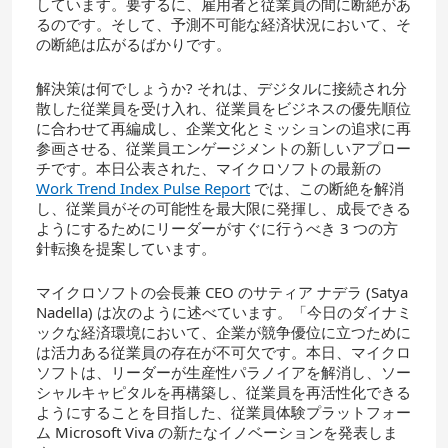
しています。要するに、雇用者と従業員の間に断絶があ
るのです。そして、予測不可能な経済状況において、そ
の断絶は広がるばかりです。
解決策は何でしょうか? それは、デジタルに接続され分
散した従業員を受け入れ、従業員をビジネスの優先順位
に合わせて再編成し、企業文化とミッションの追求に再
参画させる、従業員エンゲージメントの新しいアプロー
チです。本日公表された、マイクロソフトの最新の
Work Trend Index Pulse Report
では、この断絶を解消
し、従業員がその可能性を最大限に発揮し、成長できる
ようにするためにリーダーがすぐに行うべき 3 つの方
針転換を提案しています。
マイクロソフトの会長兼 CEO のサティア ナデラ (Satya
Nadella) は次のように述べています。「今日のダイナミ
ックな経済環境において、企業が競争優位に立つために
は活力ある従業員の存在が不可欠です。本日、マイクロ
ソフトは、リーダーが生産性パラノイアを解消し、ソー
シャルキャピタルを再構築し、従業員を再活性化できる
ようにすることを目指した、従業員体験プラットフォー
ム Microsoft Viva の新たなイノベーションを発表しま