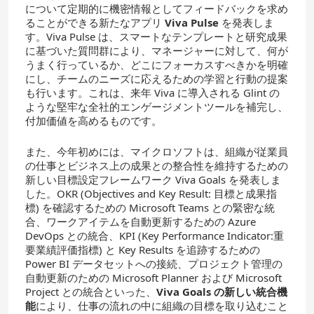
について定期的に機密情報としてフィードバックを求め
ることができる新たなアプリ
Viva Pulse
を発表しま
す。Viva Pulse は、スマートなテンプレートと研究成果
に基づいた質問群により、マネージャーに対して、何が
うまく行っているか、どこにフォーカスすべきかを明確
にし、チームのニーズに応えるための学習と行動の提案
も行います。これは、来年 Viva に導入される Glint の
ような堅牢な全社的エンゲージメントツールを補完し、
付加価値を高めるものです。
また、今年初めには、マイクロソフトは、組織が従業員
の仕事とビジネス上の成果との整合性を維持するための
新しい目標設定フレームワーク Viva Goals を発表しま
した。OKR (Objectives and Key Result: 目標と成果指
標) を確認するための Microsoft Teams との緊密な統
合、ワークアイテムを自動更新するための Azure
DevOps との統合、KPI (Key Performance Indicator:重
要業績評価指標) と Key Results を追跡するための
Power BI データセットへの接続、プロジェクト管理の
自動更新のための Microsoft Planner および Microsoft
Project との統合といった、
Viva Goals
の新しい統合機
能
により、仕事の流れの中に組織の目標を取り込むこと