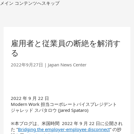
コ
メイン コンテンツへスキップ
ン
テ
ン
ツ
へ
移
雇用者と従業員の断絶を解消す
動
る
2022年9月27日
|
Japan News Center
2022 年 9 月 22 日
Modern Work 担当コーポレートバイスプレジデント
ジャレッド スパタロウ (Jared Spataro)
※本ブログは、米国時間 2022 年 9 月 22 日に公開され
た ”
Bridging the employer-employee disconnect
” の抄