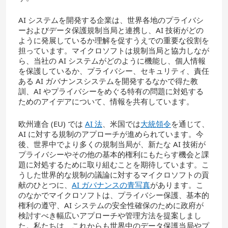
AI システムを開発する企業は、世界各地のプライバシ
ーおよびデータ保護規制当局と連携し、AI 技術がどの
ように発展しているか理解を促すうえでの重要な役割を
担っています。マイクロソフトは規制当局と協力しなが
ら、当社の AI システムがどのように機能し、個人情報
を保護しているか、プライバシー、セキュリティ、責任
ある AI ガバナンスシステムを開発するなかで得た教
訓、AI やプライバシーをめぐる特有の問題に対処する
ためのアイデアについて、情報を共有しています。
欧州連合 (EU) では
AI 法
、米国では
大統領令
を通じて、
AI に対する規制のアプローチが進められています。今
後、世界中でより多くの規制当局が、新たな AI 技術が
プライバシーやその他の基本的権利にもたらす機会と課
題に対処するために取り組むことを期待しています。こ
うした世界的な規制の議論に対するマイクロソフトの貢
献のひとつに、
AI ガバナンスの青写真
があります。こ
のなかでマイクロソフトは、プライバシー保護、基本的
権利の遵守、AI システムの安全性確保のために政府が
検討すべき幅広いアプローチや管理方法を提案しまし
た。私たちは、これからも世界中のデータ保護当局やプ