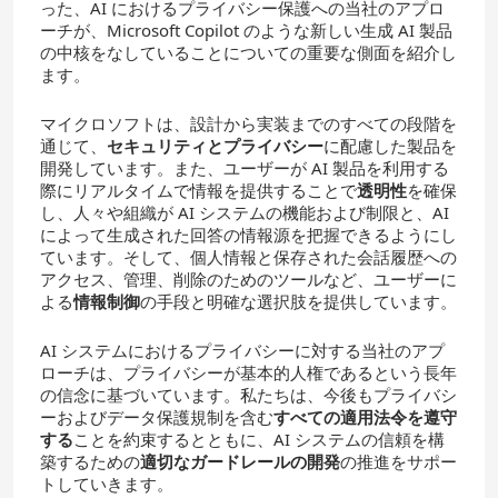
った、AI におけるプライバシー保護への当社のアプロ
ーチが、Microsoft Copilot のような新しい生成 AI 製品
の中核をなしていることについての重要な側面を紹介し
ます。
マイクロソフトは、設計から実装までのすべての段階を
通じて、
セキュリティとプライバシー
に配慮した製品を
開発しています。また、ユーザーが AI 製品を利用する
際にリアルタイムで情報を提供することで
透明性
を確保
し、人々や組織が AI システムの機能および制限と、AI
によって生成された回答の情報源を把握できるようにし
ています。そして、個人情報と保存された会話履歴への
アクセス、管理、削除のためのツールなど、ユーザーに
よる
情報制御
の手段と明確な選択肢を提供しています。
AI システムにおけるプライバシーに対する当社のアプ
ローチは、プライバシーが基本的人権であるという長年
の信念に基づいています。私たちは、今後もプライバシ
ーおよびデータ保護規制を含む
すべての適用法令を遵守
する
ことを約束するとともに、AI システムの信頼を構
築するための
適切なガードレールの開発
の推進をサポー
トしていきます。