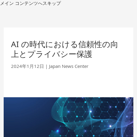
コ
メイン コンテンツへスキップ
ン
テ
ン
ツ
へ
移
AI の時代における信頼性の向
動
上とプライバシー保護
2024年1月12日
|
Japan News Center