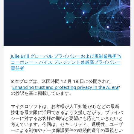
Julie Brill グローバル プライバシーおよび規制業務担当
コーポレート バイス プレジデント兼最高プライバシー
責任者
※本ブログは、米国時間 12 月 19 日に公開された
“
Enhancing trust and protecting privacy in the AI era
”
の抄訳を基に掲載しています。
マイクロソフトは、お客様が人工知能 (AI) などの最新
技術を最大限に活用できるよう支援しながら、プライバ
シーに対するお客様の期待と要望にも応えていきたいと
考えています。今回は、セキュリティ、透明性、ユーザ
ーによる制御やデータ保護要件の継続的遵守の重視とい