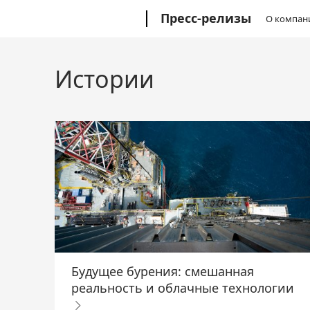
Перейти
Microsoft
Пресс-релизы
О компан
к
основному
содержанию
Истории
Будущее бурения: смешанная
реальность и облачные технологии