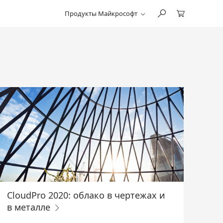
Продукты Майкрософт
CloudPro 2020: облако в чертежах и
в металле