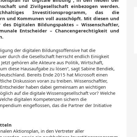
tionsplan für digitale Bildung“, in den neben der
nschaft und Zivilgesellschaft einbezogen werden.
altiges Investitionsprogramm, das die
rn und Kommunen voll ausschöpft. Mit diesen und
des Digitalen Bildungspaktes – Wissenschaftler,
munale Entscheider – Chancengerechtigkeit und
n.
gung der digitalen Bildungsoffensive hat die
er durch die Gesellschaft herrscht endlich Einigkeit
Jetzt gehören alle Akteure aus Politik, Wirtschaft,
, um diese Hausaufgabe zu lösen“, sagt Sabine Bendiek,
Deutschland. Bereits Ende 2015 hat Microsoft einen
ftliche Diskussion voran zu treiben. Wissenschaftler,
Entscheider haben dabei gemeinsam an wichtigen
öglich auf die digitale Wissensgesellschaft vor? Welche
 Welche digitalen Kompetenzen sichern die
pendium eingeflossen, das die Partner der Initiative
tteln
alen Aktionsplan, in den Vertreter aller