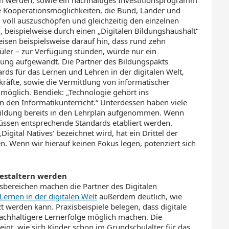
n werden, sowie ein nachhaltiges Investitionsprogramm
 die Kooperationsmöglichkeiten, die Bund, Länder und
voll auszuschöpfen und gleichzeitig den einzelnen
beispielweise durch einen „Digitalen Bildungshaushalt“
isen beispielsweise darauf hin, dass rund zehn
üler – zur Verfügung stünden, würde nur ein
dung aufgewandt. Die Partner des Bildungspakts
ds für das Lernen und Lehren in der digitalen Welt,
kräfte, sowie die Vermittlung von informatischer
öglich. Bendiek: „Technologie gehört ins
in den Informatikunterricht.“ Unterdessen haben viele
bildung bereits in den Lehrplan aufgenommen. Wenn
müssen entsprechende Standards etabliert werden.
igital Natives‘ bezeichnet wird, hat ein Drittel der
n. Wenn wir hierauf keinen Fokus legen, potenziert sich
estaltern werden
sbereichen machen die Partner des Digitalen
Lernen in der digitalen Welt
außerdem deutlich, wie
t werden kann. Praxisbeispiele belegen, dass digitale
achhaltigere Lernerfolge möglich machen. Die
zeigt, wie sich Kinder schon im Grundschulalter für das