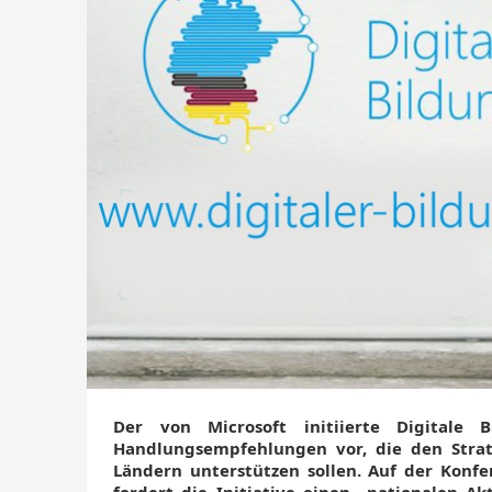
window)
window)
window)
window)
Der von Microsoft initiierte Digitale B
Handlungsempfehlungen vor, die den Strat
Ländern unterstützen sollen. Auf der Konfe