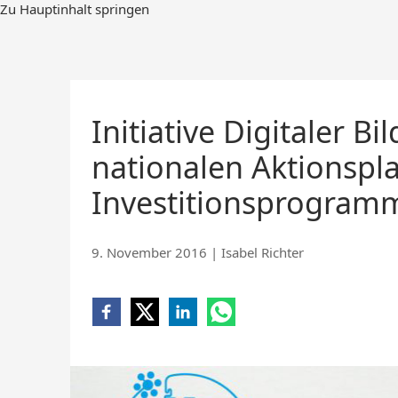
Zum
Zu Hauptinhalt springen
Hauptinhalt
springen
Initiative Digitaler B
nationalen Aktionspl
Investitionsprogramm
9. November 2016
|
Isabel Richter
Share
Share
Share
Share
on
on
on
on
Facebook
X
LinkedIn
WhatsApp
(opens
(opens
(opens
(opens
new
new
new
new