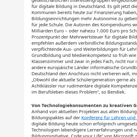
gesellschaftlichen Interessengruppen eingebunde
für digitale Bildung in Deutschland. Es gilt jetzt
Kommunen bereits heute zur Finanzierung haben, 
Bildungseinrichtungen mehr Autonomie zu geben, 
für jede Schule. Die Autoren des Kompendiums we
Milliarden Euro – oder nahezu 1.000 Euro pro Sch
Prozentpunkt der Mehrwertsteuer für digitale Bil
empfehlen außerdem verbindliche Bildungsstandar
verpflichtende Aus- und Weiterbildungen für Lehr
Grundbildung und Medienkompetenz so früh wie m
Klassenzimmer und zwar in jedes Fach, nicht nur 
andere europäische Länder informatische Grund
Deutschland den Anschluss nicht verlieren will, 
„Obwohl die aktuelle Schülergeneration gerne als ‚D
Achtklässler nur rudimentäre digitale Kompetenze
im Berufsleben dieses Problem“, so Bendiek.
Von Technologiekonsumenten zu kreativen G
Anhand von aktuellen Projekten aus allen Bildung
Bildungspaktes auf der
Konferenz für Lehren und 
digitale Bildung heute schon erfolgreich umgesetz
Technologien lebendigere Lernerfahrungen und n
Bildungsinitiative „Code your Life“ von Microsoft 