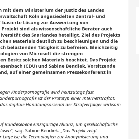
 mit dem Ministerium der Justiz des Landes
nwaltschaft Köln angesiedelten Zentral- und
I-basierte Lösung zur Auswertung von
Projekt sind als wissenschaftliche Berater auch
iversität des Saarlandes beteiligt. Ziel des Projekts
ichen Materials deutlich zu beschleunigen und die
h belastenden Tätigkeit zu befreien. Gleichzeitig
nologien von Microsoft die strengen
en Besitz solchen Materials beachtet. Das Projekt
iesenbach (CDU) und Sabine Bendiek, Vorsitzende
and, auf einer gemeinsamen Pressekonferenz in
egen Kinderpornografie wird heutzutage fast
Kinderpornografie ist der Prototyp einer Internetstraftat.
 das digitale Handlungsarsenal der Strafverfolger wirksam
 Bundesebene einzigartige Allianz, um gesellschaftliche
lösen
“, sagt Sabine Bendiek. „
Das Projekt zeigt
der Lage ist; die Technologien zur Anonymisierung und