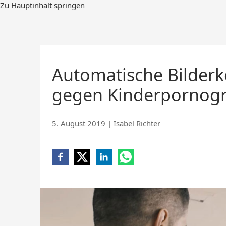
Zum
Zu Hauptinhalt springen
Hauptinhalt
springen
Automatische Bilderk
gegen Kinderpornogr
5. August 2019
|
Isabel Richter
Share
Share
Share
Share
on
on
on
on
Facebook
X
LinkedIn
WhatsApp
(opens
(opens
(opens
(opens
new
new
new
new
window)
window)
window)
window)