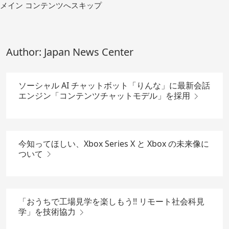
コ
メイン コンテンツへスキップ
ン
テ
ン
ツ
Author:
Japan News Center
へ
移
動
ソーシャル AI チャットボット「りんな」に最新会話
エンジン「コンテンツチャットモデル」を採用
今知ってほしい、Xbox Series X と Xbox の未来像に
ついて
「おうちで工場見学を楽しもう!! リモート社会科見
学」を技術協力