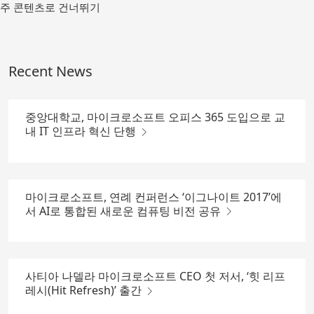
메
주 콘텐츠로 건너뛰기
인
컨
텐
츠
Recent News
로
가
기
중앙대학교, 마이크로소프트 오피스 365 도입으로 교
내 IT 인프라 혁신 단행
마이크로소프트, 연례 컨퍼런스 ‘이그나이트 2017’에
서 AI로 통합된 새로운 컴퓨팅 비전 공유
사티아 나델라 마이크로소프트 CEO 첫 저서, ‘힛 리프
레시(Hit Refresh)’ 출간