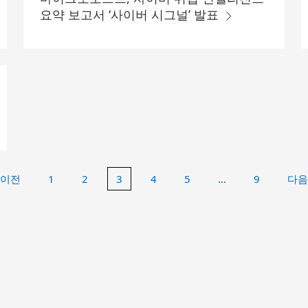
요약 보고서 ‘사이버 시그널’ 발표
이전
1
2
3
4
5
…
9
다음