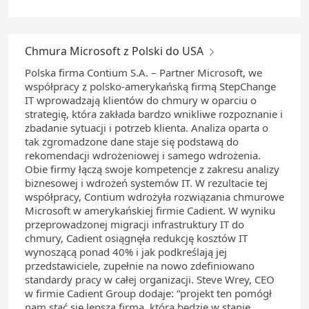
Chmura Microsoft z Polski do USA
Polska firma Contium S.A. – Partner Microsoft, we
współpracy z polsko-amerykańską firmą StepChange
IT wprowadzają klientów do chmury w oparciu o
strategię, która zakłada bardzo wnikliwe rozpoznanie i
zbadanie sytuacji i potrzeb klienta. Analiza oparta o
tak zgromadzone dane staje się podstawą do
rekomendacji wdrożeniowej i samego wdrożenia.
Obie firmy łączą swoje kompetencje z zakresu analizy
biznesowej i wdrożeń systemów IT. W rezultacie tej
współpracy, Contium wdrożyła rozwiązania chmurowe
Microsoft w amerykańskiej firmie Cadient. W wyniku
przeprowadzonej migracji infrastruktury IT do
chmury, Cadient osiągnęła redukcję kosztów IT
wynoszącą ponad 40% i jak podkreślają jej
przedstawiciele, zupełnie na nowo zdefiniowano
standardy pracy w całej organizacji. Steve Wrey, CEO
w firmie Cadient Group dodaje: “projekt ten pomógł
nam stać się lepszą firmą, która będzie w stanie