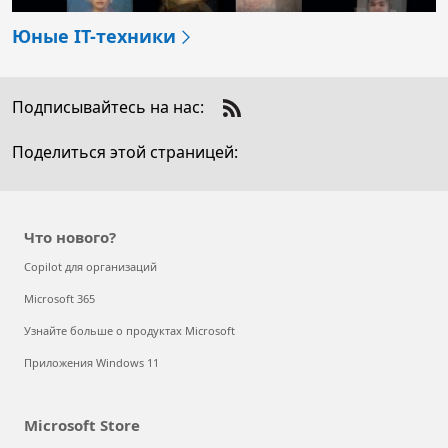
Юные IT-техники
Подписывайтесь на нас:
Imagine Cup Junior 2021: узнавая важное
Check
us
Поделиться этой страницей:
День безопасного Интернета 2022
out
on
RSS
Траектории развития
Что нового?
Юные IT-техники
Copilot для организаций
Microsoft 365
Узнайте больше о продуктах Microsoft
Приложения Windows 11
Microsoft Store