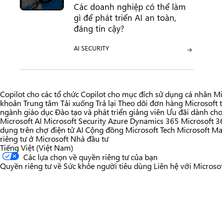
Các doanh nghiệp có thể làm
gì để phát triển AI an toàn,
đáng tin cậy?
HẠNG MỤC:
HẠNG MỤC:
AI
SECURITY
Copilot cho các tổ chức
Copilot cho mục đích sử dụng cá nhân
Mi
khoản
Trung tâm Tải xuống
Trả lại
Theo dõi đơn hàng
Microsoft 
ngành giáo dục
Đào tạo và phát triển giảng viên
Ưu đãi dành cho
Microsoft AI
Microsoft Security
Azure
Dynamics 365
Microsoft 3
dụng trên chợ điện tử AI
Cộng đồng Microsoft Tech
Microsoft Ma
riêng tư ở Microsoft
Nhà đầu tư
Tiếng Việt (Việt Nam)
Các lựa chọn về quyền riêng tư của bạn
Quyền riêng tư về Sức khỏe người tiêu dùng
Liên hệ với Microso