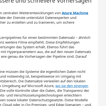
essere und schnellere Vorhersagen
en zentralen Weiterentwicklungen von
Azure Machine
ate der Dienste unterstützt Datenexperten und
sher zu erstellen und zu trainieren, um sichere
Lernpipelines für einen bestimmten Datensatz – ähnlich
enz weitere Filme empfiehlt. Diese Empfehlungen
rtungen das System erhält. Ebenso führt das
e mit Hyperparametern aus, die auf den neuen Datensatz
, wie genau die Vorhersagen der Pipeline sind. Darauf
ine müssen die Systeme die eigentlichen Daten nicht
und notwendig ist, beispielsweise im Umgang mit
tsbereich. Die Datensätze verweilen auf den lokalen
en Umgebung auf Microsoft Azure,
wo sie den strengen
Die volle Kontrolle über die Daten, die Transparenz der
ts- und Verschlüsselungstechnologien erleichtern
nien sowie lokaler Datenschutzgesetzte. Diese Modelle
er Cloud oder in On-Premises- und Edge-Szenarien – und