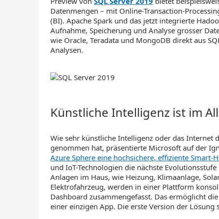
Preview von
SQL Server 2019
bietet beispielswe
Datenmengen – mit Online-Transaction-Processing
(BI). Apache Spark und das jetzt integrierte Hado
Aufnahme, Speicherung und Analyse grosser Da
wie Oracle, Teradata und MongoDB direkt aus SQL 
Analysen.
Künstliche Intelligenz ist im
Wie sehr künstliche Intelligenz oder das Interne
genommen hat, präsentierte Microsoft auf der Ig
Azure Sphere eine hochsichere, effiziente Smart
und IoT-Technologien die nächste Evolutionsstufe 
Anlagen im Haus, wie Heizung, Klimaanlage, Solar
Elektrofahrzeug, werden in einer Plattform konsol
Dashboard zusammengefasst. Das ermöglicht die 
einer einzigen App. Die erste Version der Lösung