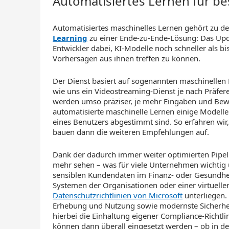
Automatisiertes Lernen für b
Automatisiertes maschinelles Lernen gehört zu d
Learning
zu einer Ende-zu-Ende-Lösung: Das Upd
Entwickler dabei, KI-Modelle noch schneller als bi
Vorhersagen aus ihnen treffen zu können.
Der Dienst basiert auf sogenannten maschinellen 
wie uns ein Videostreaming-Dienst je nach Präfer
werden umso präziser, je mehr Eingaben und Bewe
automatisierte maschinelle Lernen einige Modell
eines Benutzers abgestimmt sind. So erfahren wir
bauen dann die weiteren Empfehlungen auf.
Dank der dadurch immer weiter optimierten Pipel
mehr sehen – was für viele Unternehmen wichtig 
sensiblen Kundendaten im Finanz- oder Gesundhei
Systemen der Organisationen oder einer virtuell
Datenschutzrichtlinien von Microsoft
unterliegen. 
Erhebung und Nutzung sowie modernste Sicherhei
hierbei die Einhaltung eigener Compliance-Richtli
können dann überall eingesetzt werden – ob in d