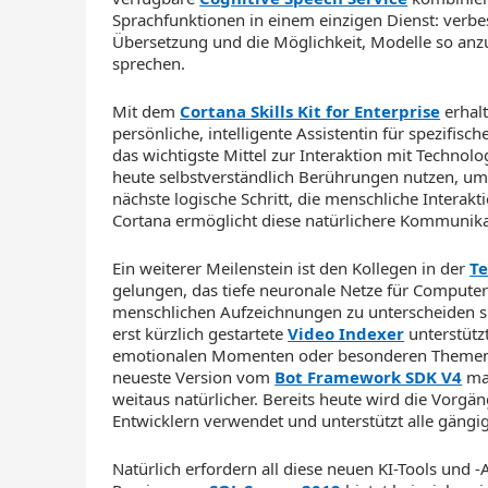
Sprachfunktionen in einem einzigen Dienst: verbe
Übersetzung und die Möglichkeit, Modelle so anzu
sprechen.
Mit dem
Cortana Skills Kit for Enterprise
erhal
persönliche, intelligente Assistentin für spezifi
das wichtigste Mittel zur Interaktion mit Technolo
heute selbstverständlich Berührungen nutzen, um
nächste logische Schritt, die menschliche Interakt
Cortana ermöglicht diese natürlichere Kommunik
Ein weiterer Meilenstein ist den Kollegen in der
Te
gelungen, das tiefe neuronale Netze für Compute
menschlichen Aufzeichnungen zu unterscheiden sin
erst kürzlich gestartete
Video Indexer
unterstützt
emotionalen Momenten oder besonderen Themen i
neueste Version vom
Bot Framework SDK V4
mac
weitaus natürlicher. Bereits heute wird die Vor
Entwicklern verwendet und unterstützt alle gäng
Natürlich erfordern all diese neuen KI-Tools und 