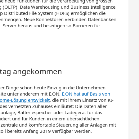
ise neue Funktionen für die Verarbeitung von grossen
 (OLTP), Data Warehousing und Business Intelligence
op Distributed File System (HDFS) ermöglichen die
tenmengen. Neue Konnektoren verbinden Datenbanken
Server heraus und beseitigen so Barrieren für
 Alltag angekommen
t der Dinge schon heute Einzug in die Unternehmen
nite unter anderem mit E.ON.
E.ON hat auf Basis von
-Home-Lösung entwickelt
, die mit ihrem Einsatz von KI-
des vernetzten Zuhauses einläutet: Die Daten aller
anlage, Batteriespeicher oder Ladegerät für das
idiert und für Kunden in einem übersichtlichen
zentrale und komfortable Steuerung aller Anlagen mit
 soll bereits Anfang 2019 verfügbar werden.